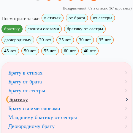
Поздравлений: 89 в стихах (67 коротких)
в стихах
от брата
от сестры
Посмотрите также:
братику
своими словами
братику от сестры
двоюродному
20 лет
25 лет
30 лет
35 лет
45 лет
50 лет
55 лет
60 лет
40 лет
Брату в стихах
Брату от брата
Брату от сестры
Братику
Брату своими словами
Младшему братику от сестры
Двоюродному брату