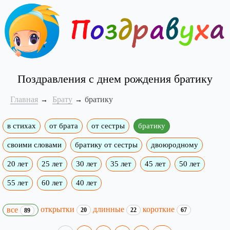
Поздравления с днем рождения братику
Главная
Брату
братику
в стихах
от брата
от сестры
братику
своими словами
братику от сестры
двоюродному
20 лет
25 лет
30 лет
35 лет
45 лет
50 лет
55 лет
60 лет
40 лет
открытки
длинные
короткие
все
20
22
67
89