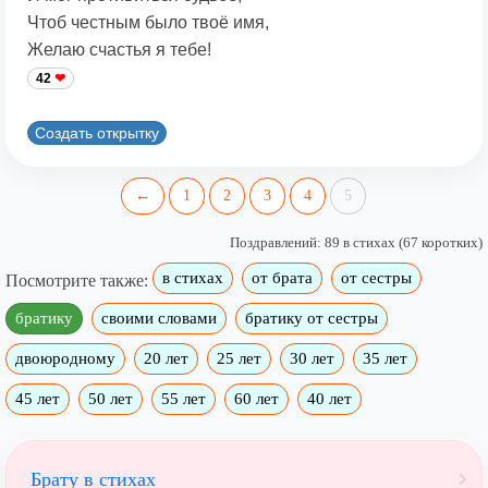
Чтоб честным было твоё имя,
Желаю счастья я тебе!
42
Создать открытку
←
1
2
3
4
5
Поздравлений: 89 в стихах (67 коротких)
в стихах
от брата
от сестры
Посмотрите также:
братику
своими словами
братику от сестры
двоюродному
20 лет
25 лет
30 лет
35 лет
45 лет
50 лет
55 лет
60 лет
40 лет
Брату в стихах