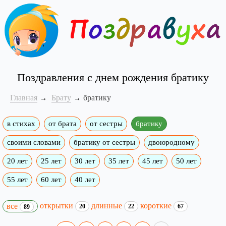
Поздравления с днем рождения братику
Главная
Брату
братику
в стихах
от брата
от сестры
братику
своими словами
братику от сестры
двоюродному
20 лет
25 лет
30 лет
35 лет
45 лет
50 лет
55 лет
60 лет
40 лет
открытки
длинные
короткие
все
20
22
67
89