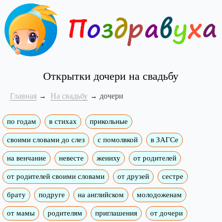
Открытки дочери на свадьбу
Главная
На свадьбу
дочери
по годам
в стихах
прикольные
своими словами до слез
с помолвкой
в ЗАГСе
на венчание
невесте
жениху
от родителей
от родителей своими словами
от друзей
сестре
брату
подруге
на английском
молодоженам
от мамы
родителям
приглашения
от дочери