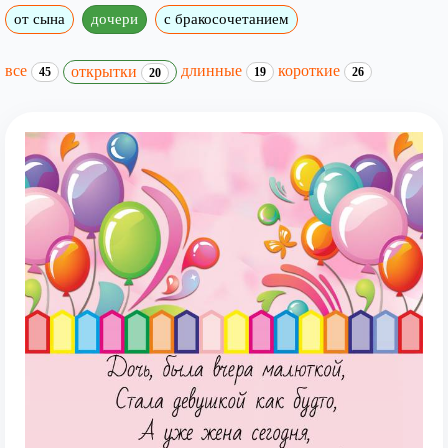
от сына
дочери
с бракосочетанием
все
длинные
короткие
открытки
45
19
26
20