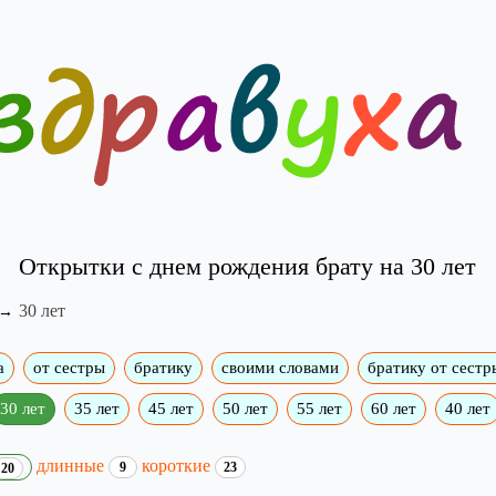
Открытки с днем рождения брату на 30 лет
30 лет
а
от сестры
братику
своими словами
братику от сестр
30 лет
35 лет
45 лет
50 лет
55 лет
60 лет
40 лет
длинные
короткие
9
23
20