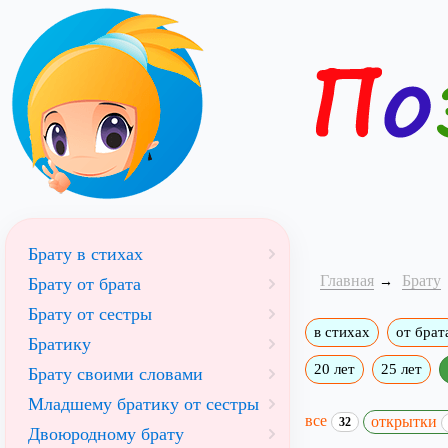
Брату в стихах
Главная
Брату
Брату от брата
Брату от сестры
в стихах
от брат
Братику
20 лет
25 лет
Брату своими словами
Младшему братику от сестры
все
открытки
32
Двоюродному брату