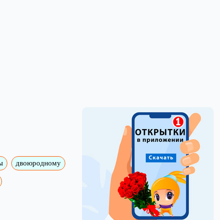
ы
двоюродному