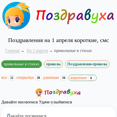
Поздравления на 1 апреля короткие, смс
Главная
На 1 апреля
прикольные в стихах
прикольные в стихах
приколы
Поздравления-приколы
все
открытки
длинные
короткие
22
20
16
6
Давайте посмеемся Удаче-улыбнемся
Д
авайте посмеемся,