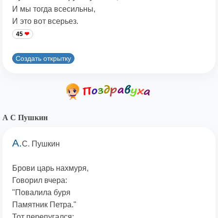
И мы тогда всесильны,
И это вот всерьез.
45
Создать открытку
А С Пушкин
А.
С. Пушкин
Брови царь нахмуря,
Говорил вчера:
"Повалила буря
Памятник Петра."
Тот перепугался: