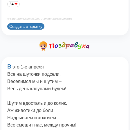
34
© Принадлежит сайту. Автор: pressgurmanio
Создать открытку
В
это 1-е апреля
Все на шуточки подсели,
Веселимся мы и шутим –
Весь день клоунами будем!
Шутим вдосталь и до колик,
Аж животики до боли
Надрываем и хохочем –
Все смешит нас, между прочим!