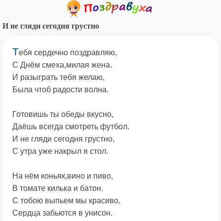
И не гляди сегодня грустно
Т
ебя сердечно поздравляю,
С Днём смеха,милая жена.
И разыграть тебя желаю,
Была чтоб радости волна.
Готовишь ты обеды вкусно,
Даёшь всегда смотреть футбол.
И не гляди сегодня грустно,
С утра уже накрыл я стол.
На нём коньяк,вино и пиво,
В томате килька и батон.
С тобою выпьем мы красиво,
Сердца забьются в унисон.