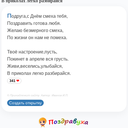
В приколах легко разбирайся
П
одруга,с Днём смеха тебя,
Поздравить готова любя.
Желаю безмерного смеха,
По жизни он нам не помеха.
Твоё настроение,пусть,
Покинет в апреле вся грусть.
Живи,веселись,улыбайся,
В приколах легко разбирайся.
341
© Принадлежит сайту. Автор: Иванов И.П.
Создать открытку