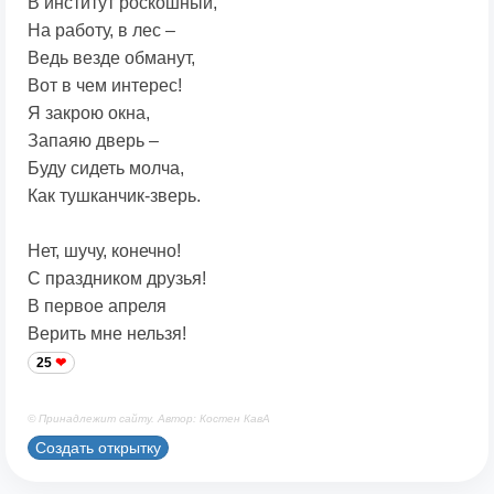
В институт роскошный,
На работу, в лес –
Ведь везде обманут,
Вот в чем интерес!
Я закрою окна,
Запаяю дверь –
Буду сидеть молча,
Как тушканчик-зверь.
Нет, шучу, конечно!
С праздником друзья!
В первое апреля
Верить мне нельзя!
25
© Принадлежит сайту. Автор: Костен КавА
Создать открытку