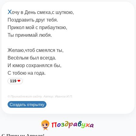
Х
очу в День смеха,с шуткою,
Поздравить друг тебя.
Прикол мой с прибауткою,
Ты принимай любя.
Желаю,чтоб смеялся ты,
Весёлым был всегда.
И юмор сохранялся бы,
С тобою на года.
119
© Принадлежит сайту. Автор: Иванов И.П.
Создать открытку
С Первым Апреля!