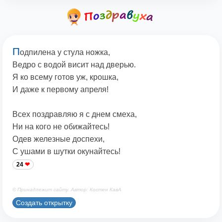
П
одпилена у стула ножка,
Ведро с водой висит над дверью.
Я ко всему готов уж, крошка,
И даже к первому апреля!
Всех поздравляю я с днем смеха,
Ни на кого не обижайтесь!
Одев железные доспехи,
С ушами в шутки окунайтесь!
24
© Принадлежит сайту. Автор: Костен КавА
Создать открытку