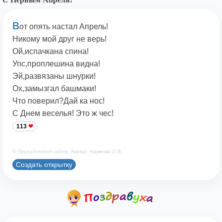
В
от опять настал Апрель!
Никому мой друг не верь!
Ой,испачкана спина!
Упс,проплешина видна!
Эй,развязаны шнурки!
Ох,замызгал башмаки!
Что поверил?Дай ка нос!
С Днем веселья! Это ж чес!
113
© Принадлежит сайту. Автор: Наумова О.В.
Создать открытку