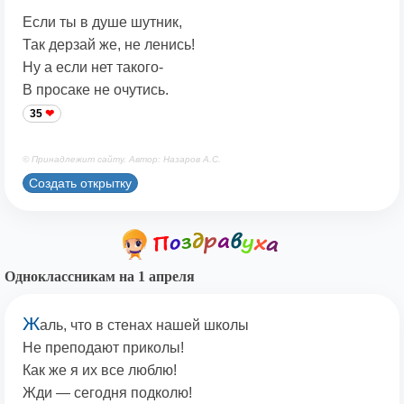
Если ты в душе шутник,
Так дерзай же, не ленись!
Ну а если нет такого-
В просаке не очутись.
35
© Принадлежит сайту. Автор: Назаров А.С.
Создать открытку
Одноклассникам на 1 апреля
Ж
аль, что в стенах нашей школы
Не преподают приколы!
Как же я их все люблю!
Жди — сегодня подколю!