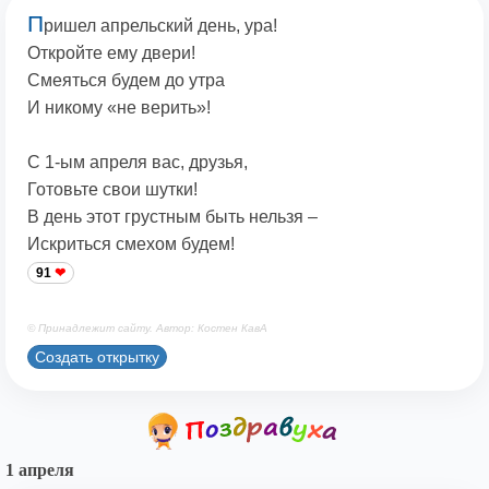
П
ришел апрельский день, ура!
Откройте ему двери!
Смеяться будем до утра
И никому «не верить»!
С 1-ым апреля вас, друзья,
Готовьте свои шутки!
В день этот грустным быть нельзя –
Искриться смехом будем!
91
© Принадлежит сайту. Автор: Костен КавА
Создать открытку
1 апреля