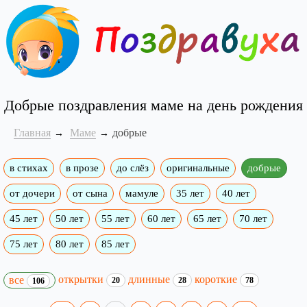
Добрые поздравления маме на день рождения
Главная
Маме
добрые
в стихах
в прозе
до слёз
оригинальные
добрые
от дочери
от сына
мамуле
35 лет
40 лет
45 лет
50 лет
55 лет
60 лет
65 лет
70 лет
75 лет
80 лет
85 лет
открытки
длинные
короткие
все
20
28
78
106