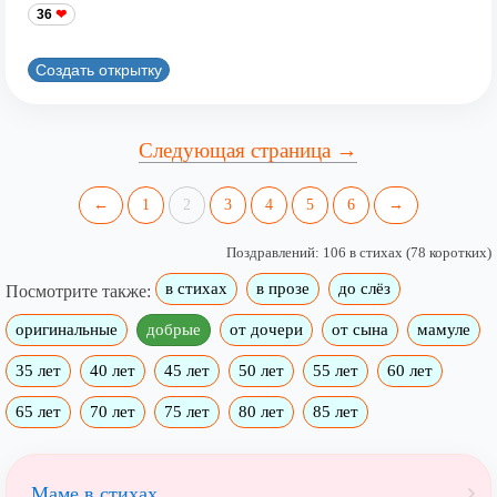
36
Создать открытку
Следующая страница →
←
1
2
3
4
5
6
→
Поздравлений: 106 в стихах (78 коротких)
в стихах
в прозе
до слёз
Посмотрите также:
оригинальные
добрые
от дочери
от сына
мамуле
35 лет
40 лет
45 лет
50 лет
55 лет
60 лет
65 лет
70 лет
75 лет
80 лет
85 лет
Маме в стихах