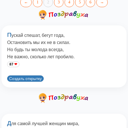
←
1
2
3
4
5
6
→
П
ускай спешат, бегут года,
Остановить мы их не в силах.
Но будь ты молода всегда,
Не важно, сколько лет пробило.
87
Создать открытку
Д
ля самой лучшей женщин мира,