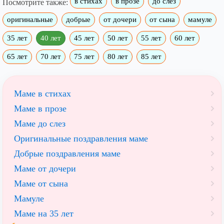
в стихах
в прозе
до слёз
Посмотрите также:
оригинальные
добрые
от дочери
от сына
мамуле
35 лет
40 лет
45 лет
50 лет
55 лет
60 лет
65 лет
70 лет
75 лет
80 лет
85 лет
Маме в стихах
Маме в прозе
Маме до слез
Оригинальные поздравления маме
Добрые поздравления маме
Маме от дочери
Маме от сына
Мамуле
Маме на 35 лет