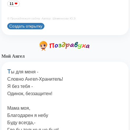
11
© Принадлежит сайту. Автор: Шеменкова Ю.Э.
Создать открытку
Мой Ангел
Т
ы для меня -
Словно Ангел-Хранитель!
Я без тебя -
Одинок, беззащитен!
Мама моя,
Благодарен я небу
Буду всегда,-
Где бы только я не был!