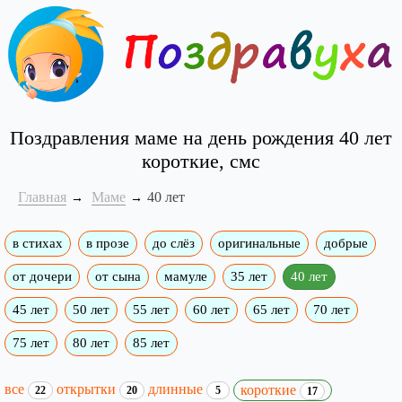
Поздравления маме на день рождения 40 лет
короткие, смс
Главная
Маме
40 лет
в стихах
в прозе
до слёз
оригинальные
добрые
от дочери
от сына
мамуле
35 лет
40 лет
45 лет
50 лет
55 лет
60 лет
65 лет
70 лет
75 лет
80 лет
85 лет
все
открытки
длинные
короткие
22
20
5
17