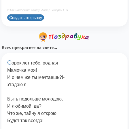
© Принадлежит сайту. Автор: Лаврик Е.А.
Создать открытку
Всех прекраснее на свете...
С
орок лет тебе, родная
Мамочка моя!
И о чем же ты мечтаешь?!-
Угадаю я:
Быть подольше молодою,
И любимой, да?!
Что же, тайну я открою:
Будет так всегда!