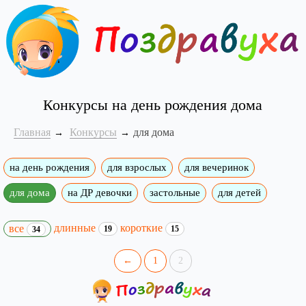
Конкурсы на день рождения дома
Главная
Конкурсы
для дома
на день рождения
для взрослых
для вечеринок
для дома
на ДР девочки
застольные
для детей
длинные
короткие
все
19
15
34
←
1
2