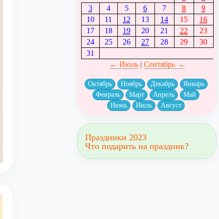
3
4
5
6
7
8
9
10
11
12
13
14
15
16
17
18
19
20
21
22
23
24
25
26
27
28
29
30
31
← Июль
|
Сентябрь →
Октябрь
Ноябрь
Декабрь
Январь
Февраль
Март
Апрель
Май
Июнь
Июль
Август
Праздники 2023
Что подарить на праздник?