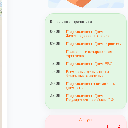
Ближайшие праздники
06.08
Поздравления с Днем
Железнодорожных войск
09.08
Поздравления с Днем строителя
Прикольные поздравления
строителю
12.08
Поздравления с Днем ВВС
15.08
Всемирный день защиты
бездомных животных
20.08
Поздравления со всемирным
днем лени
22.08
Поздравления с Днем
Государственного флага РФ
Август
1
2