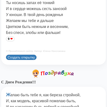
Ты носишь запах её тонкий
И в сердце можешь сесть занозой
У юноши. В твой день рожденья
Желаем мы тебе и дальше
Цветком быть нежным и весенним,
Без спеси, злобы или фальши!
9
© Принадлежит сайту. Автор: Елена Николаевна
Создать открытку
С Днем Рождения!!!
Ж
елаю быть тебе я, как береза стройной,
И, как модель, красивой пожелаю быть,
И по характеру быть доброй и спокойной,