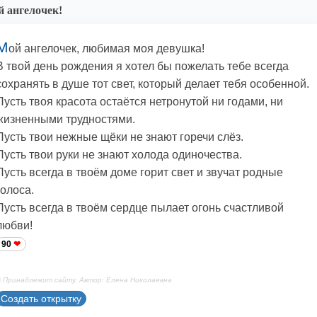
 ангелочек!
М
ой ангелочек, любимая моя девушка!
В твой день рождения я хотел бы пожелать тебе всегда
сохранять в душе тот свет, который делает тебя особенной.
Пусть твоя красота остаётся нетронутой ни годами, ни
жизненными трудностями.
Пусть твои нежные щёки не знают горечи слёз.
Пусть твои руки не знают холода одиночества.
Пусть всегда в твоём доме горит свет и звучат родные
голоса.
Пусть всегда в твоём сердце пылает огонь счастливой
любви!
90
 Принадлежит сайту. Автор: Елена Николаевна
Создать открытку