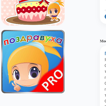
©
Мое