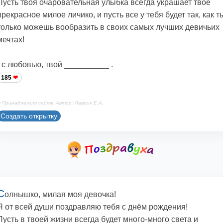
Пусть твоя очаровательная улыбка всегда украшает твое
прекрасное милое личико, и пусть все у тебя будет так, как т
только можешь вообразить в своих самых лучших девичьих
мечтах!
- с любовью, твой __________ .
185
 Принадлежит сайту. Автор: Лаврик Е.А.
Создать открытку
С
олнышко, милая моя девочка!
Я от всей души поздравляю тебя с днём рождения!
Пусть в твоей жизни всегда будет много-много света и