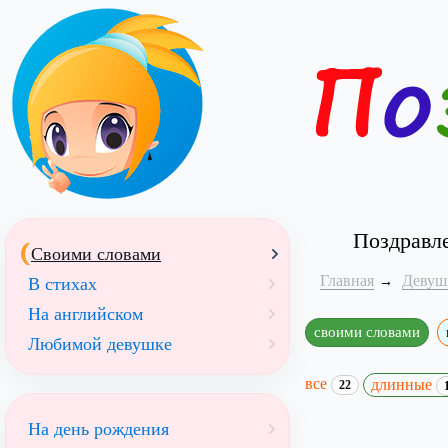
Поздравл
Своими словами
Главная
Девуш
В стихах
На английском
своими словами
Любимой девушке
все
длинные
22
На день рождения