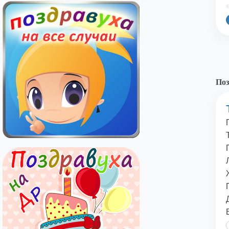
©
Поз