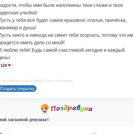
радости, чтобы ими были наполнены твои глазки и твоя
чудесная улыбка!
Пусть у тебя всё будет самое красивое: платья, причёска,
маникюр и душа!
Пусть никто и никогда не смеет тебя огорчать, потому что им
придётся иметь дело со мной!
Я люблю тебя! Будь самой счастливой сегодня и каждый
день!
124
 Принадлежит сайту. Автор: Елена Николаевна
Создать открытку
ой ласковой девушке!