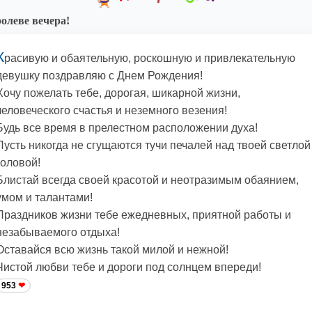
олеве вечера!
К
расивую и обаятельную, роскошную и привлекательную
девушку поздравляю с Днем Рождения!
Хочу пожелать тебе, дорогая, шикарной жизни,
человеческого счастья и неземного везения!
Будь все время в прелестном расположении духа!
Пусть никогда не сгущаются тучи печалей над твоей светлой
головой!
Блистай всегда своей красотой и неотразимым обаянием,
умом и талантами!
Праздников жизни тебе ежедневных, приятной работы и
незабываемого отдыха!
Оставайся всю жизнь такой милой и нежной!
Чистой любви тебе и дороги под солнцем впереди!
953