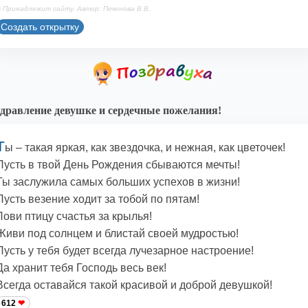
 Принадлежит сайту. Автор: Печенова В.В.
Создать открытку
дравление девушке и сердечные пожелания!
Т
ы – такая яркая, как звездочка, и нежная, как цветочек!
Пусть в твой День Рождения сбываются мечты!
Ты заслужила самых больших успехов в жизни!
Пусть везение ходит за тобой по пятам!
Лови птицу счастья за крылья!
Живи под солнцем и блистай своей мудростью!
Пусть у тебя будет всегда лучезарное настроение!
Да хранит тебя Господь весь век!
Всегда оставайся такой красивой и доброй девушкой!
612