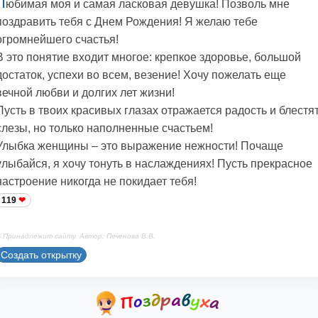
Л
юбимая моя и самая ласковая девушка! Позволь мне
поздравить тебя с Днем Рождения! Я желаю тебе
огромнейшего счастья!
В это понятие входит многое: крепкое здоровье, большой
достаток, успехи во всем, везение! Хочу пожелать еще
вечной любви и долгих лет жизни!
Пусть в твоих красивых глазах отражается радость и блестя
слезы, но только наполненные счастьем!
Улыбка женщины – это выражение нежности! Почаще
улыбайся, я хочу тонуть в наслаждениях! Пусть прекрасное
настроение никогда не покидает тебя!
119
 Принадлежит сайту. Автор: Печенова В.В.
Создать открытку