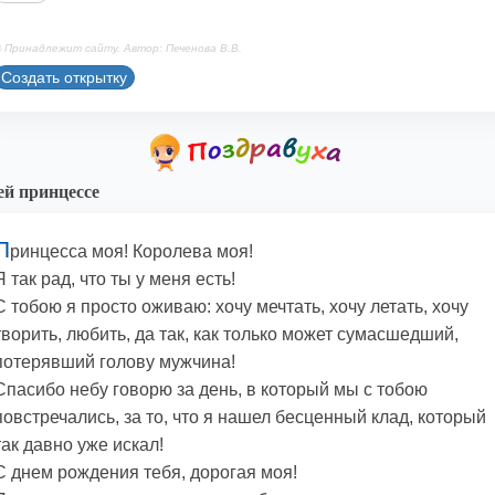
 Принадлежит сайту. Автор: Печенова В.В.
Создать открытку
й принцессе
П
ринцесса моя! Королева моя!
Я так рад, что ты у меня есть!
С тобою я просто оживаю: хочу мечтать, хочу летать, хочу
творить, любить, да так, как только может сумасшедший,
потерявший голову мужчина!
Спасибо небу говорю за день, в который мы с тобою
повстречались, за то, что я нашел бесценный клад, который
так давно уже искал!
С днем рождения тебя, дорогая моя!