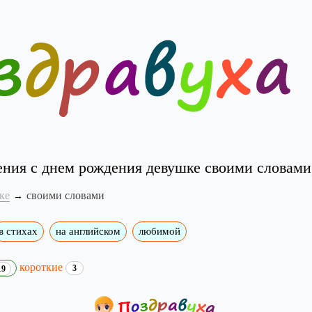
ения с днем рождения девушке своими словами
ке
своими словами
в стихах
на английском
любимой
короткие
3
19