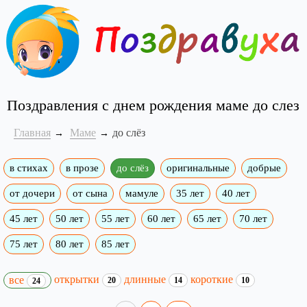
Поздравления с днем рождения маме до слез
Главная
Маме
до слёз
в стихах
в прозе
до слёз
оригинальные
добрые
от дочери
от сына
мамуле
35 лет
40 лет
45 лет
50 лет
55 лет
60 лет
65 лет
70 лет
75 лет
80 лет
85 лет
открытки
длинные
короткие
все
20
14
10
24