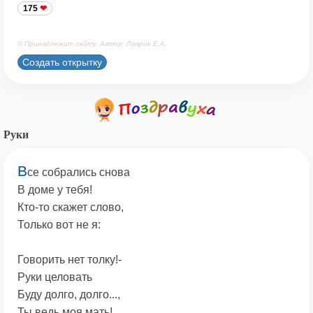
175
© Принадлежит сайту. Автор: Лаврик Е.А.
Создать открытку
Руки
В
се собрались снова
В доме у тебя!
Кто-то скажет слово,
Только вот не я:
Говорить нет толку!-
Руки целовать
Буду долго, долго...,
Ты ведь моя мать!