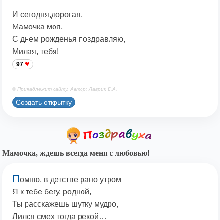
И сегодня,дорогая,
Мамочка моя,
С днем рожденья поздравляю,
Милая, тебя!
97
© Принадлежит сайту. Автор: Лаврик Е.А.
Создать открытку
Мамочка, ждешь всегда меня с любовью!
П
омню, в детстве рано утром
Я к тебе бегу, родной,
Ты расскажешь шутку мудро,
Лился смех тогда рекой…