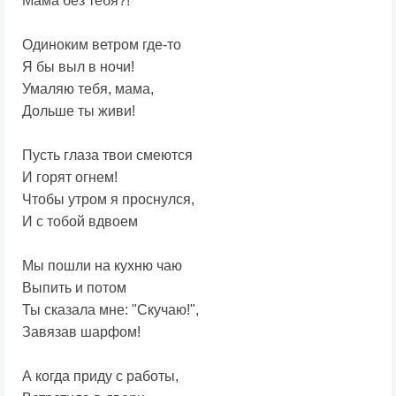
Мама без тебя?!
Одиноким ветром где-то
Я бы выл в ночи!
Умаляю тебя, мама,
Дольше ты живи!
Пусть глаза твои смеются
И горят огнем!
Чтобы утром я проснулся,
И с тобой вдвоем
Мы пошли на кухню чаю
Выпить и потом
Ты сказала мне: "Скучаю!",
Завязав шарфом!
А когда приду с работы,