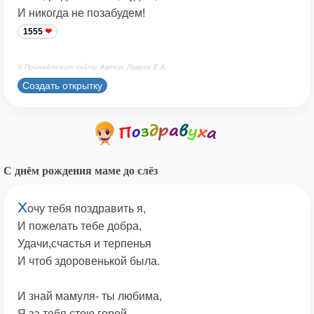
И никогда не позабудем!
1555
© Принадлежит сайту. Автор: Лаврик Е.А.
Создать открытку
С днём рождения маме до слёз
Х
очу тебя поздравить я,
И пожелать тебе добра,
Удачи,счастья и терпенья
И чтоб здоровенькой была.
И знай мамуля- ты любима,
Я за тебя стою горой,