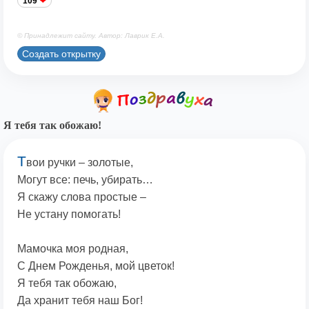
109
© Принадлежит сайту. Автор: Лаврик Е.А.
Создать открытку
Я тебя так обожаю!
Т
вои ручки – золотые,
Могут все: печь, убирать…
Я скажу слова простые –
Не устану помогать!
Мамочка моя родная,
С Днем Рожденья, мой цветок!
Я тебя так обожаю,
Да хранит тебя наш Бог!