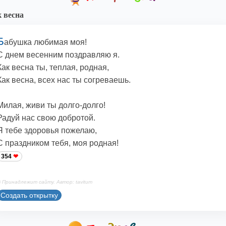
 весна
Б
абушка любимая моя!
С днем весенним поздравляю я.
Как весна ты, теплая, родная,
Как весна, всех нас ты согреваешь.
Милая, живи ты долго-долго!
Радуй нас свою добротой.
Я тебе здоровья пожелаю,
С праздником тебя, моя родная!
354
 Принадлежит сайту. Автор: tavitum
Создать открытку