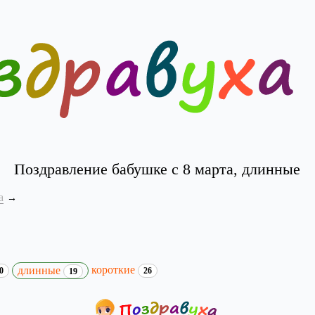
Поздравление бабушке с 8 марта, длинные
а
короткие
длинные
0
26
19