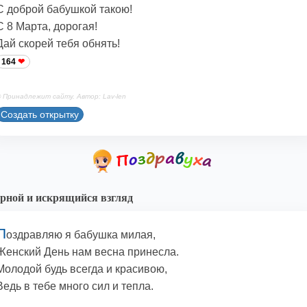
С доброй бабушкой такою!
С 8 Марта, дорогая!
Дай скорей тебя обнять!
164
 Принадлежит сайту. Автор: Lav-len
Создать открытку
рной и искрящийся взгляд
П
оздравляю я бабушка милая,
Женский День нам весна принесла.
Молодой будь всегда и красивою,
Ведь в тебе много сил и тепла.