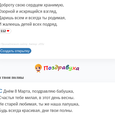
Доброту свою сердцем хранимую,
Озорной и искрящийся взгляд,
Даришь всем и всегда ты родимая,
И жалеешь детей всех подряд.
112
 Принадлежит сайту. Автор: z55z
Создать открытку
 твои полны
С
Днём 8 Марта, поздравляю бабушка,
Счастья тебе милая, в этот день весны.
Не старей любимая, ты же наша лапушка,
Будь всегда красивая, дни твои полны.