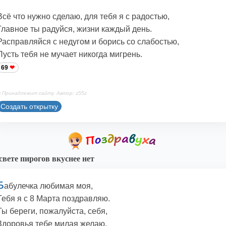
Всё что нужно сделаю, для тебя я с радостью,
Главное ты радуйся, жизни каждый день.
Расправляйся с недугом и борись со слабостью,
Пусть тебя не мучает никогда мигрень.
69
 Принадлежит сайту. Автор: z55z
Создать открытку
свете пирогов вкуснее нет
Б
абулечка любимая моя,
Тебя я с 8 Марта поздравляю.
Ты береги, пожалуйста, себя,
Здоровья тебе милая желаю.