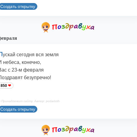
Создать открытку
февраля
П
ускай сегодня вся земля
И небеса, конечно,
Вас с 23-м февраля
Поздравят безупречно!
850
 Принадлежит сайту. Автор: podaristih
Создать открытку