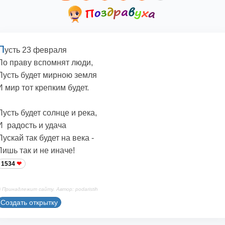
П
усть 23 февраля
По праву вспомнят люди,
Пусть будет мирною земля
И мир тот крепким будет.
Пусть будет солнце и река,
И радость и удача
Пускай так будет на века -
Лишь так и не иначе!
1534
 Принадлежит сайту. Автор: podaristih
Создать открытку