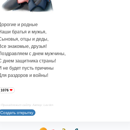
Дорогие и родные
Наши братья и мужья,
Сыновья, отцы и деды,
Все знакомые, друзья!
Поздравляем с днем мужчины,
С днем защитника страны!
И не будет пусть причины
Для раздоров и войны!
1076
 Принадлежит сайту. Автор: Lav-len
Создать открытку