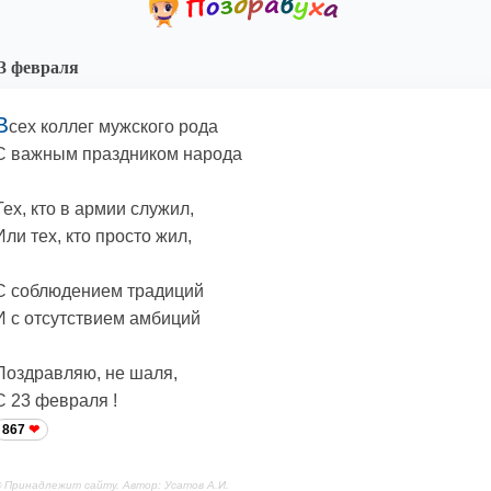
3 февраля
В
сех коллег мужского рода
С важным праздником народа
Тех, кто в армии служил,
Или тех, кто просто жил,
С соблюдением традиций
И с отсутствием амбиций
Поздравляю, не шаля,
С 23 февраля !
867
 Принадлежит сайту. Автор: Усатов А.И.