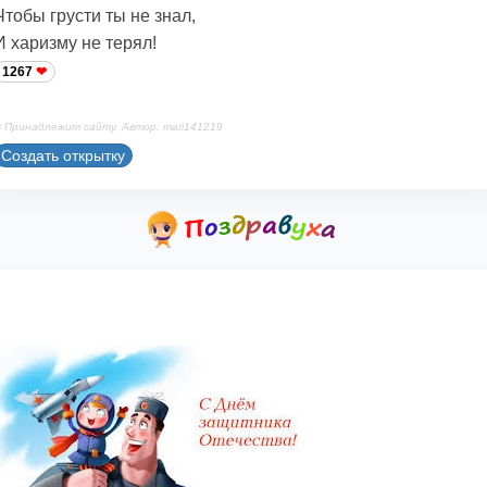
Чтобы грусти ты не знал,
И харизму не терял!
1267
 Принадлежит сайту. Автор: mari141219
Создать открытку