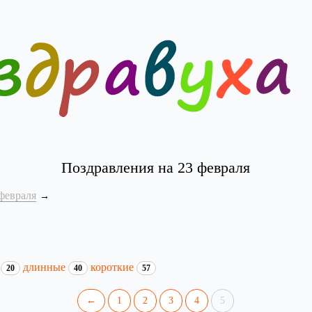
Поздравления на 23 февраля
февраля
и
длинные
короткие
20
40
57
←
1
2
3
4
5