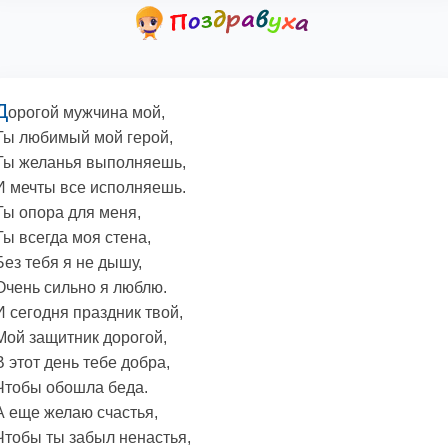
Д
орогой мужчина мой,
Ты любимый мой герой,
Ты желанья выполняешь,
И мечты все исполняешь.
Ты опора для меня,
Ты всегда моя стена,
Без тебя я не дышу,
Очень сильно я люблю.
И сегодня праздник твой,
Мой защитник дорогой,
В этот день тебе добра,
Чтобы обошла беда.
А еще желаю счастья,
Чтобы ты забыл ненастья,