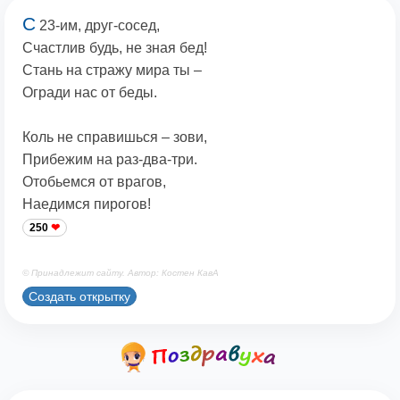
С
23-им, друг-сосед,
Счастлив будь, не зная бед!
Стань на стражу мира ты –
Огради нас от беды.
Коль не справишься – зови,
Прибежим на раз-два-три.
Отобьемся от врагов,
Наедимся пирогов!
250
© Принадлежит сайту. Автор: Костен КавА
Создать открытку