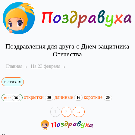
Поздравления для друга с Днем защитника
Отечества
Главная
На 23 февраля
в стихах
открытки
длинные
короткие
все
20
16
20
36
1
2
→