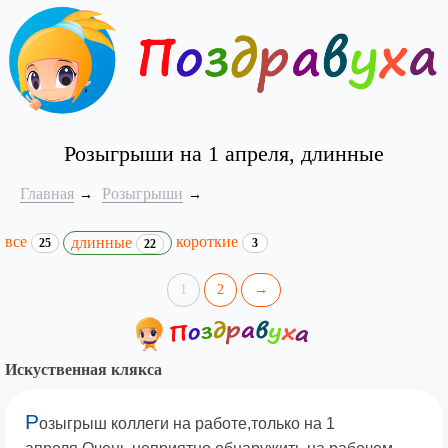
Розыгрыши на 1 апреля, длинные
Главная
Розыгрыши
все
короткие
длинные
25
3
22
1
2
→
Искуственная клякса
Р
озыгрыш коллеги на работе,только на 1