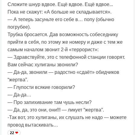
Сложите шнур вдвое. Ещё вдвое. Ещё вдвое...
Пока не скажут: «А больше не складывается».
— А теперь засуньте его себе в… попу (обычно
погрубее).
Трубка бросается. Дав возможность собеседнику
прийти в себя, по этому же номеру и даже с тем же
самым началом звонит 2-й «террорист»:
— Здравствуйте, это с телефонной станции говорят.
Вам сейчас хулиганы звонили?
— Да-да, звонили — радостно «сдаёт» обидчиков
“жертва”.
— Глупости всякие говорили?
— Да-да…
— Про запихивание там чушь несли?
— Да, да, это они, они!!! — ликует “жертва”.
-Так вот, это хулиганы, их слушать не надо — можете
провод вытаскивать…
22