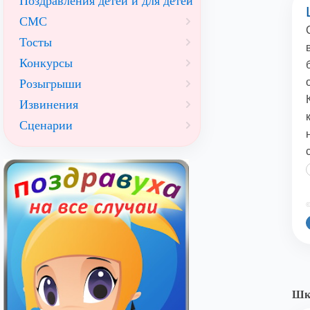
Поздравления детей и для детей
СМС
Тосты
Конкурсы
Розыгрыши
Извинения
Сценарии
©
Шк