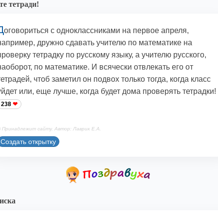
те тетради!
Д
оговориться с одноклассниками на первое апреля,
например, дружно сдавать учителю по математике на
проверку тетрадку по русскому языку, а учителю русского,
наоборот, по математике. И всячески отвлекать его от
тетрадей, чтоб заметил он подвох только тогда, когда класс
уйдет или, еще лучше, когда будет дома проверять тетрадки!
238
 Принадлежит сайту. Автор: Лаврик Е.А.
Создать открытку
иска