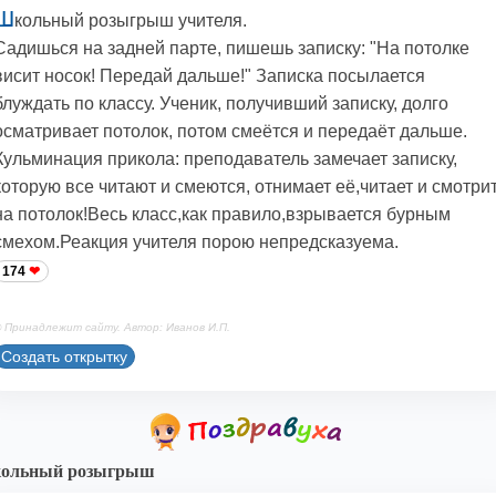
Ш
кольный розыгрыш учителя.
Садишься на задней парте, пишешь записку: "На потолке
висит носок! Передай дальше!" Записка посылается
блуждать по классу. Ученик, получивший записку, долго
осматривает потолок, потом смеётся и передаёт дальше.
Кульминация прикола: преподаватель замечает записку,
которую все читают и смеются, отнимает её,читает и смотри
на потолок!Весь класс,как правило,взрывается бурным
смехом.Реакция учителя порою непредсказуема.
174
 Принадлежит сайту. Автор: Иванов И.П.
Создать открытку
ольный розыгрыш