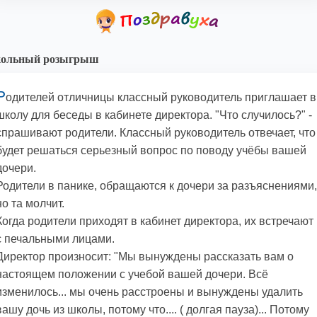
ольный розыгрыш
Р
одителей отличницы классный руководитель приглашает в
школу для беседы в кабинете директора. "Что случилось?" -
спрашивают родители. Классный руководитель отвечает, что
будет решаться серьезный вопрос по поводу учёбы вашей
дочери.
Родители в панике, обращаются к дочери за разъяснениями,
но та молчит.
Когда родители приходят в кабинет директора, их встречают
с печальными лицами.
Директор произносит: "Мы вынуждены рассказать вам о
настоящем положении с учебой вашей дочери. Всё
изменилось... мы очень расстроены и вынуждены удалить
вашу дочь из школы, потому что.... ( долгая пауза)... Потому