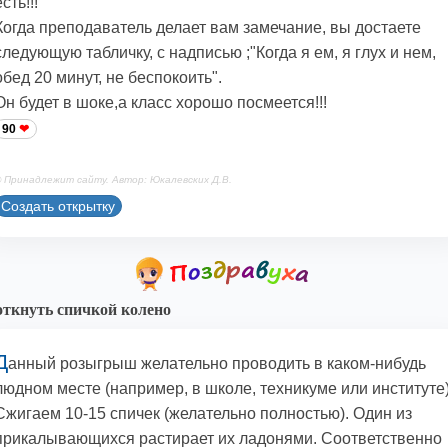
есть!!!
Когда преподаватель делает вам замечание, вы достаете
следующую табличку, с надписью ;"Когда я ем, я глух и нем,
обед 20 минут, не беспокоить".
Он будет в шоке,а класс хорошо посмеется!!!
90
 Принадлежит сайту. Автор: Юкалевских Д.В.
Создать открытку
ткнуть спичкой колено
Д
анный розыгрыш желательно проводить в каком-нибудь
людном месте (например, в школе, техникуме или институте)
Сжигаем 10-15 спичек (желательно полностью). Один из
прикалывающихся растирает их ладонями. Соответственно