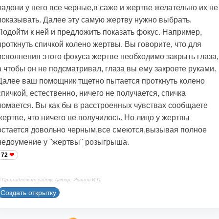
ладони у него все черные,в саже и жертве желательно их не
показывать. Далее эту самую жертву нужно выбрать.
Подойти к ней и предложить показать фокус. Например,
проткнуть спичкой колено жертвы. Вы говорите, что для
исполнения этого фокуса жертве необходимо закрыть глаза,
а чтобы он не подсматривал, глаза вы ему закроете руками.
Далее ваш помощник тщетно пытается проткнуть колено
спичкой, естественно, ничего не получается, спичка
ломается. Вы как бы в расстроенных чувствах сообщаете
жертве, что ничего не получилось. Но лицо у жертвы
остается довольно черным,все смеются,вызывая полное
недоумение у "жертвы" розыгрыша.
72
 Принадлежит сайту. Автор: Иванов И.П.
Создать открытку