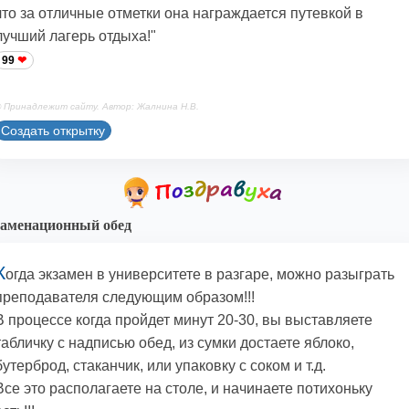
что за отличные отметки она награждается путевкой в
лучший лагерь отдыха!"
99
 Принадлежит сайту. Автор: Жалнина Н.В.
Создать открытку
аменационный обед
К
огда экзамен в университете в разгаре, можно разыграть
преподавателя следующим образом!!!
В процессе когда пройдет минут 20-30, вы выставляете
табличку с надписью обед, из сумки достаете яблоко,
бутерброд, стаканчик, или упаковку с соком и т.д.
Все это располагаете на столе, и начинаете потихоньку