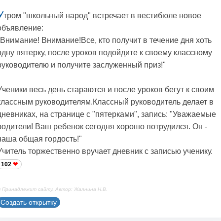
У
тром "школьный народ" встречает в вестибюле новое
объявление:
"Внимание! Внимание!Все, кто получит в течение дня хоть
одну пятерку, после уроков подойдите к своему классному
руководителю и получите заслуженный приз!"
Ученики весь день стараются и после уроков бегут к своим
классным руководителям.Классный руководитель делает в
дневниках, на странице с "пятерками", запись: "Уважаемые
родители! Ваш ребенок сегодня хорошо потрудился. Он -
наша общая гордость!"
Учитель торжественно вручает дневник с записью ученику.
102
 Принадлежит сайту. Автор: Жалнина Н.В.
Создать открытку