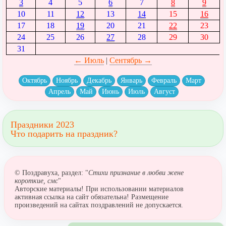
3
4
5
6
7
8
9
10
11
12
13
14
15
16
17
18
19
20
21
22
23
24
25
26
27
28
29
30
31
← Июль
|
Сентябрь →
Октябрь
Ноябрь
Декабрь
Январь
Февраль
Март
Апрель
Май
Июнь
Июль
Август
Праздники 2023
Что подарить на праздник?
© Поздравуха, раздел: "
Стихи признание в любви жене
короткие, смс
"
Авторские материалы! При использовании материалов
активная ссылка на сайт обязательна! Размещение
произведений на сайтах поздравлений не допускается.