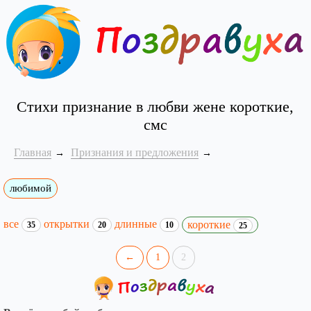
Стихи признание в любви жене короткие,
смс
Главная
Признания и предложения
любимой
все
открытки
длинные
короткие
35
20
10
25
←
1
2