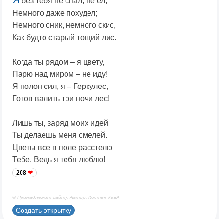
без тебя не спал, не ел,
Немного даже похудел;
Немного сник, немного скис,
Как будто старый тощий лис.
Когда ты рядом – я цвету,
Парю над миром – не иду!
Я полон сил, я – Геркулес,
Готов валить три ночи лес!
Лишь ты, заряд моих идей,
Ты делаешь меня смелей.
Цветы все в поле расстелю
Тебе. Ведь я тебя люблю!
208
© Принадлежит сайту. Автор: Костен КавА
Создать открытку