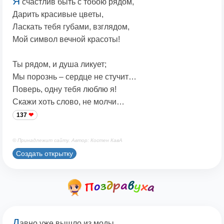
Я
счастлив быть с тобою рядом,
Дарить красивые цветы,
Ласкать тебя губами, взглядом,
Мой символ вечной красоты!
Ты рядом, и душа ликует;
Мы порознь – сердце не стучит…
Поверь, одну тебя люблю я!
Скажи хоть слово, не молчи…
137
© Принадлежит сайту. Автор: Костен КавА
Создать открытку
Д
авно уже вышло из моды