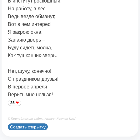
В институт роскошный,
На работу, в лес –
Ведь везде обманут,
Вот в чем интерес!
Я закрою окна,
Запаяю дверь –
Буду сидеть молча,
Как тушканчик-зверь.
Нет, шучу, конечно!
С праздником друзья!
В первое апреля
Верить мне нельзя!
25
© Принадлежит сайту. Автор: Костен КавА
Создать открытку