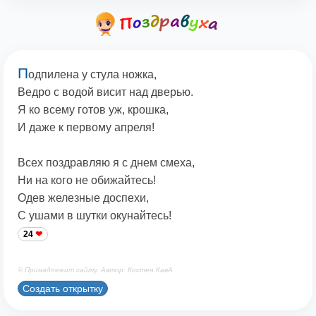
П
одпилена у стула ножка,
Ведро с водой висит над дверью.
Я ко всему готов уж, крошка,
И даже к первому апреля!
Всех поздравляю я с днем смеха,
Ни на кого не обижайтесь!
Одев железные доспехи,
С ушами в шутки окунайтесь!
24
© Принадлежит сайту. Автор: Костен КавА
Создать открытку