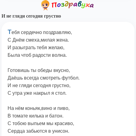
И не гляди сегодня грустно
Т
ебя сердечно поздравляю,
С Днём смеха,милая жена.
И разыграть тебя желаю,
Была чтоб радости волна.
Готовишь ты обеды вкусно,
Даёшь всегда смотреть футбол.
И не гляди сегодня грустно,
С утра уже накрыл я стол.
На нём коньяк,вино и пиво,
В томате килька и батон.
С тобою выпьем мы красиво,
Сердца забьются в унисон.