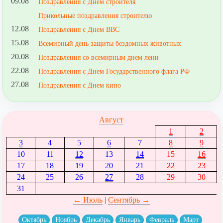
09.08
Поздравления с Днем строителя
Прикольные поздравления строителю
12.08
Поздравления с Днем ВВС
15.08
Всемирный день защиты бездомных животных
20.08
Поздравления со всемирным днем лени
22.08
Поздравления с Днем Государственного флага РФ
27.08
Поздравления с Днем кино
Август
1
2
3
4
5
6
7
8
9
10
11
12
13
14
15
16
17
18
19
20
21
22
23
24
25
26
27
28
29
30
31
← Июль
|
Сентябрь →
Октябрь
Ноябрь
Декабрь
Январь
Февраль
Март