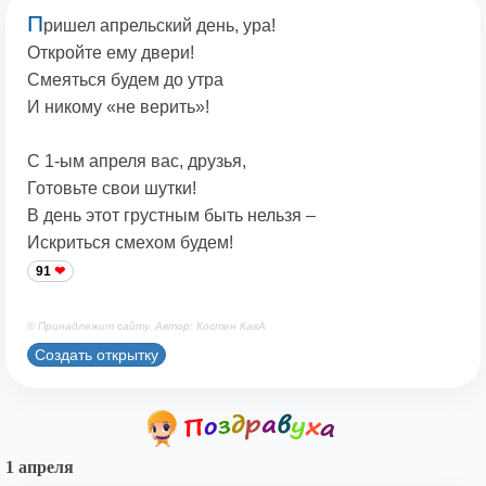
П
ришел апрельский день, ура!
Откройте ему двери!
Смеяться будем до утра
И никому «не верить»!
С 1-ым апреля вас, друзья,
Готовьте свои шутки!
В день этот грустным быть нельзя –
Искриться смехом будем!
91
© Принадлежит сайту. Автор: Костен КавА
Создать открытку
1 апреля