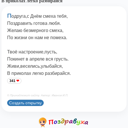
В приколах легко разбирайся
П
одруга,с Днём смеха тебя,
Поздравить готова любя.
Желаю безмерного смеха,
По жизни он нам не помеха.
Твоё настроение,пусть,
Покинет в апреле вся грусть.
Живи,веселись,улыбайся,
В приколах легко разбирайся.
341
© Принадлежит сайту. Автор: Иванов И.П.
Создать открытку