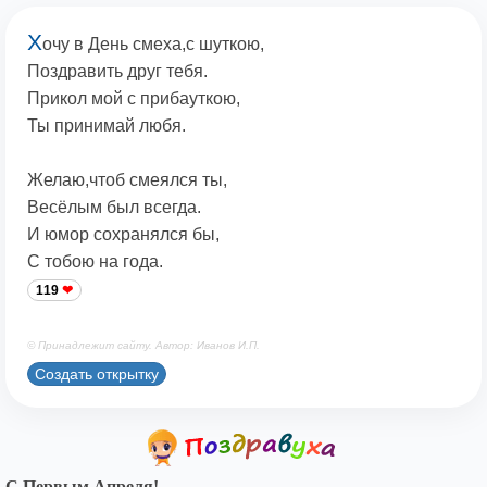
Х
очу в День смеха,с шуткою,
Поздравить друг тебя.
Прикол мой с прибауткою,
Ты принимай любя.
Желаю,чтоб смеялся ты,
Весёлым был всегда.
И юмор сохранялся бы,
С тобою на года.
119
© Принадлежит сайту. Автор: Иванов И.П.
Создать открытку
С Первым Апреля!