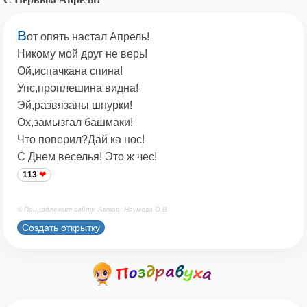
В
от опять настал Апрель!
Никому мой друг не верь!
Ой,испачкана спина!
Упс,проплешина видна!
Эй,развязаны шнурки!
Ох,замызгал башмаки!
Что поверил?Дай ка нос!
С Днем веселья! Это ж чес!
113
© Принадлежит сайту. Автор: Наумова О.В.
Создать открытку