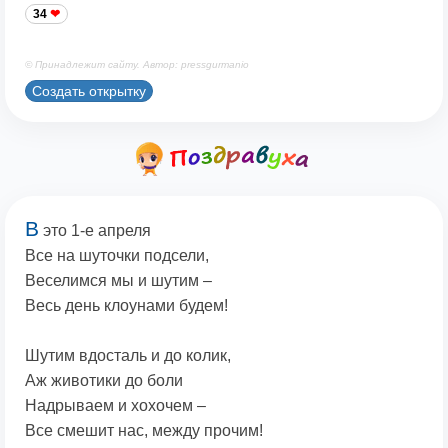
34
© Принадлежит сайту. Автор: pressgurmanio
Создать открытку
В
это 1-е апреля
Все на шуточки подсели,
Веселимся мы и шутим –
Весь день клоунами будем!
Шутим вдосталь и до колик,
Аж животики до боли
Надрываем и хохочем –
Все смешит нас, между прочим!