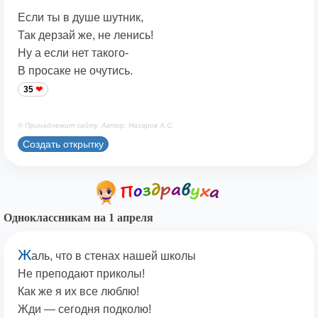
Если ты в душе шутник,
Так дерзай же, не ленись!
Ну а если нет такого-
В просаке не очутись.
35
© Принадлежит сайту. Автор: Назаров А.С.
Создать открытку
Одноклассникам на 1 апреля
Ж
аль, что в стенах нашей школы
Не преподают приколы!
Как же я их все люблю!
Жди — сегодня подколю!