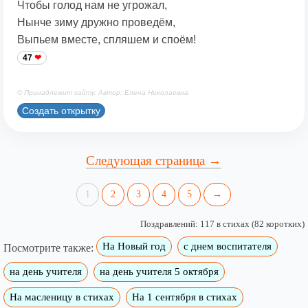
Чтобы голод нам не угрожал,
Нынче зиму дружно проведём,
Выпьем вместе, спляшем и споём!
47
© Принадлежит сайту. Автор: Елена Николаевна
Создать открытку
Следующая страница →
1
2
3
4
5
→
Поздравлений: 117 в стихах (82 коротких)
На Новый год
с днем воспитателя
Посмотрите также:
на день учителя
на день учителя 5 октября
На масленицу в стихах
На 1 сентября в стихах