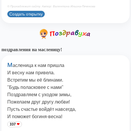
© Принадлежит сайту. Автор: Валентина Ильина-Печенова
Создать открытку
поздравления на масленицу!
М
асленица к нам пришла
И весну нам привела.
Встретим мы её блинами.
"Будь поласковее с нами"
Поздравляем с уходом зимы,
Пожелаем друг другу любви!
Пусть счастье войдёт навсегда,
И поможет богиня-весна!
337