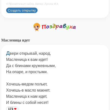
© Принадлежит сайту. Автор: Лукина М.А.
Создать открытку
Масленица идет
Д
вери открывай, народ,
Масленица к вам идет!
Да с блинами кружевными,
На опаре, и простыми.
Хочешь-медом польет,
Хочешь-в масло макнет.
Масленица к нам идет,
И блины с собой несет!
173