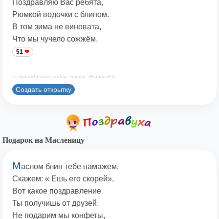
Поздравляю Вас ребята,
Рюмкой водочки с блином.
В том зима не виновата,
Что мы чучело сожжём.
51
© Принадлежит сайту. Автор: Иванов И.П.
Создать открытку
Подарок на Масленицу
М
аслом блин тебе намажем,
Скажем: « Ешь его скорей»,
Вот какое поздравление
Ты получишь от друзей.
Не подарим мы конфеты,