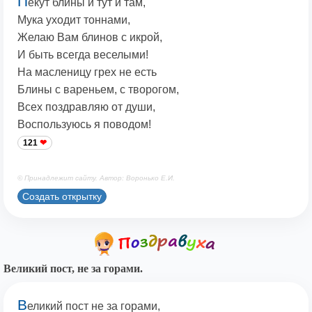
П
екут блины и тут и там,
Мука уходит тоннами,
Желаю Вам блинов с икрой,
И быть всегда веселыми!
На масленицу грех не есть
Блины с вареньем, с творогом,
Всех поздравляю от души,
Воспользуюсь я поводом!
121
© Принадлежит сайту. Автор: Воронько Е.И.
Создать открытку
Великий пост, не за горами.
В
еликий пост не за горами,