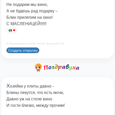
Не подарим мы вино,
А не будешь рад подарку –
Блин прилепим на окно!
С МАСЛЕНИЦЕЙ!!!!!!
49
© Принадлежит сайту. Автор: Воронько Е.И.
Создать открытку
Х
озяйки у плиты давно -
Блины пекутся, что есть мочи,
Давно уж на столе вино
И гости близко, между прочим!