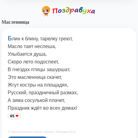
Масленница
Б
лин к блину, тарелку греют,
Масло тает неспеша,
Улыбается душа,
Скоро лето подоспеет,
В гнездах птицы зашуршат.
Это масленница скачет,
Жгут костры на площадях,
Русский, праздничный размах,
А зима сосулькой плачет,
Праздник ждёт во всех домах!
65
© Принадлежит сайту. Автор: Абрамов М.А.