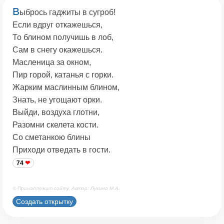
В
ыбрось гаджиты в сугроб!
Если вдруг откажешься,
То блином получишь в лоб,
Сам в снегу окажешься.
Масленица за окном,
Пир горой, катанья с горки.
Жарким маслинным блином,
Знать, не угощают орки.
Выйди, воздуха глотни,
Разомни скелета кости.
Со сметанкою блины
Приходи отведать в гости.
74
© Принадлежит сайту. Автор: Лукина М.А.
Создать открытку