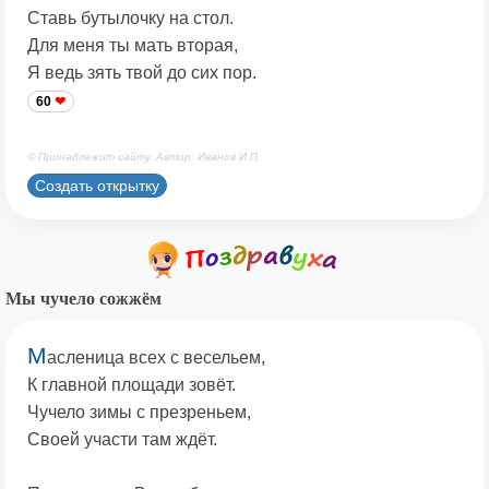
Ставь бутылочку на стол.
Для меня ты мать вторая,
Я ведь зять твой до сих пор.
60
© Принадлежит сайту. Автор: Иванов И.П.
Создать открытку
Мы чучело сожжём
М
асленица всех с весельем,
К главной площади зовёт.
Чучело зимы с презреньем,
Своей участи там ждёт.