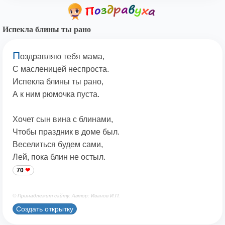
Испекла блины ты рано
П
оздравляю тебя мама,
С масленицей неспроста.
Испекла блины ты рано,
А к ним рюмочка пуста.
Хочет сын вина с блинами,
Чтобы праздник в доме был.
Веселиться будем сами,
Лей, пока блин не остыл.
70
© Принадлежит сайту. Автор: Иванов И.П.
Создать открытку