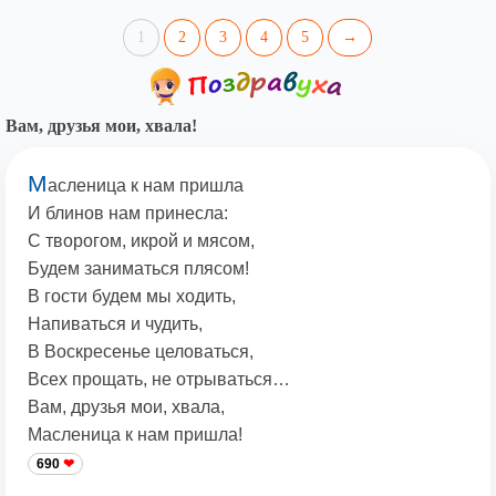
1
2
3
4
5
→
Вам, друзья мои, хвала!
М
асленица к нам пришла
И блинов нам принесла:
С творогом, икрой и мясом,
Будем заниматься плясом!
В гости будем мы ходить,
Напиваться и чудить,
В Воскресенье целоваться,
Всех прощать, не отрываться…
Вам, друзья мои, хвала,
Масленица к нам пришла!
690