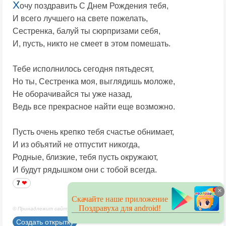
Х
очу поздравить С Днем Рождения тебя,
И всего лучшего на свете пожелать,
Сестренка, балуй ты сюрпризами себя,
И, пусть, никто не смеет в этом помешать.
Тебе исполнилось сегодня пятьдесят,
Но ты, Сестренка моя, выглядишь моложе,
Не оборачивайся ты уже назад,
Ведь все прекрасное найти еще возможно.
Пусть очень крепко тебя счастье обнимает,
И из объятий не отпустит никогда,
Родные, близкие, тебя пусть окружают,
И будут рядышком они с тобой всегда.
7
×
Скачайте наше приложение
Поздравуха для android!
© Принадлежит сайту. Автор: Берсанов М.
Создать открытку