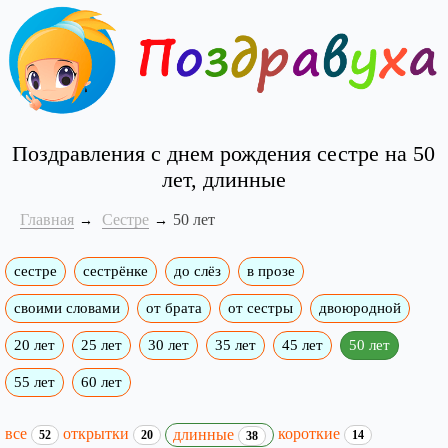
Поздравления с днем рождения сестре на 50
лет, длинные
Главная
Сестре
50 лет
сестре
сестрёнке
до слёз
в прозе
своими словами
от брата
от сестры
двоюродной
20 лет
25 лет
30 лет
35 лет
45 лет
50 лет
55 лет
60 лет
все
открытки
короткие
длинные
52
20
14
38