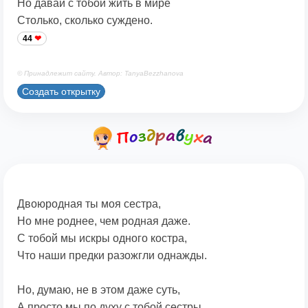
Но давай с тобой жить в мире
Столько, сколько суждено.
44
© Принадлежит сайту. Автор: TanyaBezzhanova
Создать открытку
Двоюродная ты моя сестра,
Но мне роднее, чем родная даже.
С тобой мы искры одного костра,
Что наши предки разожгли однажды.
Но, думаю, не в этом даже суть,
А просто мы по духу с тобой сестры.