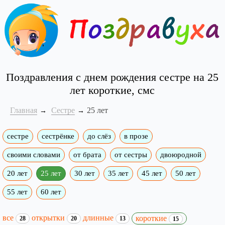
Поздравления с днем рождения сестре на 25
лет короткие, смс
Главная
Сестре
25 лет
сестре
сестрёнке
до слёз
в прозе
своими словами
от брата
от сестры
двоюродной
20 лет
25 лет
30 лет
35 лет
45 лет
50 лет
55 лет
60 лет
все
открытки
длинные
короткие
28
20
13
15