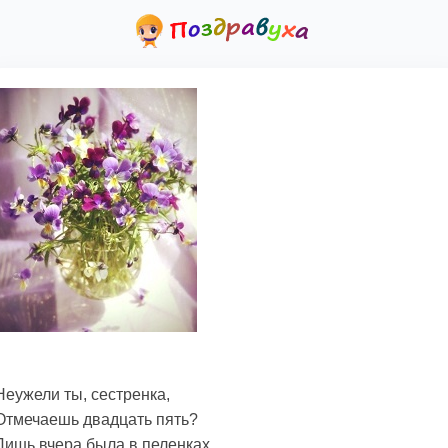
Неужели ты, сестренка,
Отмечаешь двадцать пять?
Лишь вчера была в пеленках,