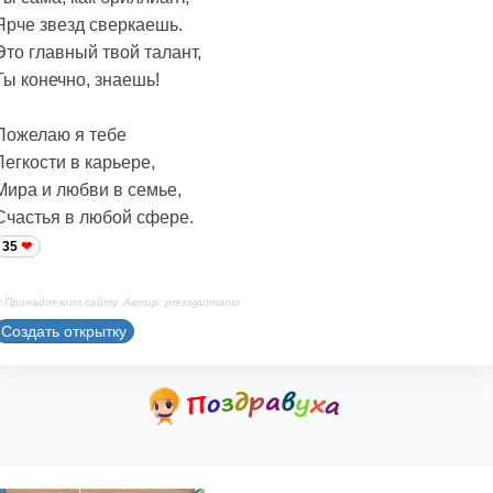
Ярче звезд сверкаешь.
Это главный твой талант,
Ты конечно, знаешь!
Пожелаю я тебе
Легкости в карьере,
Мира и любви в семье,
Счастья в любой сфере.
35
 Принадлежит сайту. Автор: pressgurmanio
Создать открытку