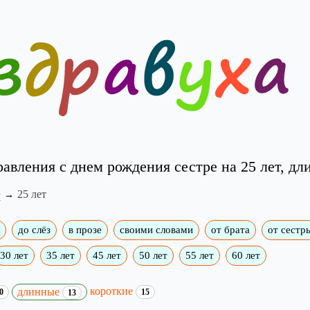
авления с днем рождения сестре на 25 лет, д
е
25 лет
до слёз
в прозе
своими словами
от брата
от сестр
30 лет
35 лет
45 лет
50 лет
55 лет
60 лет
короткие
длинные
0
15
13