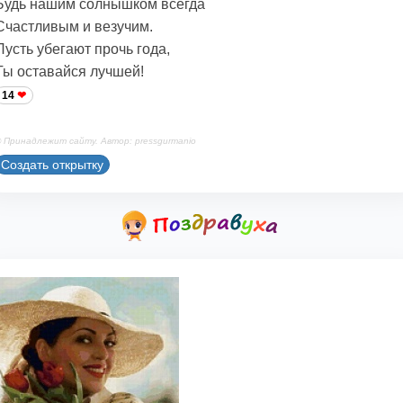
Будь нашим солнышком всегда
Счастливым и везучим.
Пусть убегают прочь года,
Ты оставайся лучшей!
14
 Принадлежит сайту. Автор: pressgurmanio
Создать открытку