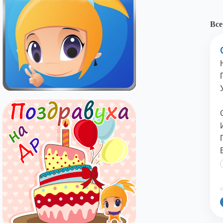
Все
©