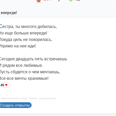
 впереди!
С
естра, ты многого добилась,
Но еще больше впереди!
Покуда цель не покорилась,
Упрямо на нее иди!
Сегодня двадцать пять встречаешь
И рядом все любимые.
Пусть сбудется о чем мечтаешь,
Все-все мечты хранимые!
45
 Принадлежит сайту. Автор: pressgurmanio
Создать открытку