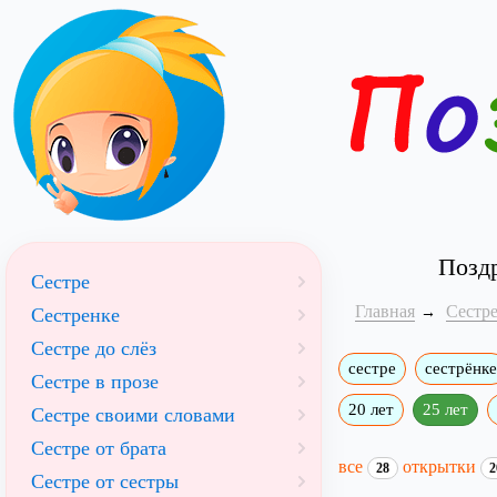
Поздр
Сестре
Главная
Сестр
Сестренке
Сестре до слёз
сестре
сестрёнке
Сестре в прозе
20 лет
25 лет
Сестре своими словами
Сестре от брата
все
открытки
28
2
Сестре от сестры