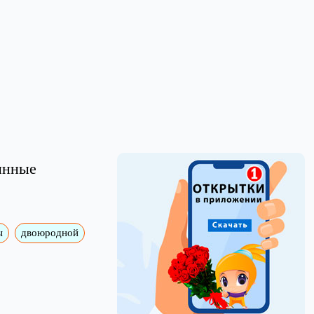
линные
ы
двоюродной