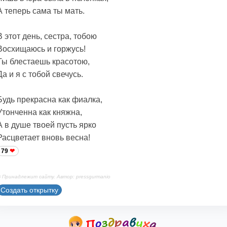
А теперь сама ты мать.
В этот день, сестра, тобою
Восхищаюсь и горжусь!
Ты блестаешь красотою,
Да и я с тобой свечусь.
Будь прекрасна как фиалка,
Утонченна как княжна,
А в душе твоей пусть ярко
Расцветает вновь весна!
79
 Принадлежит сайту. Автор: pressgurmanio
Создать открытку