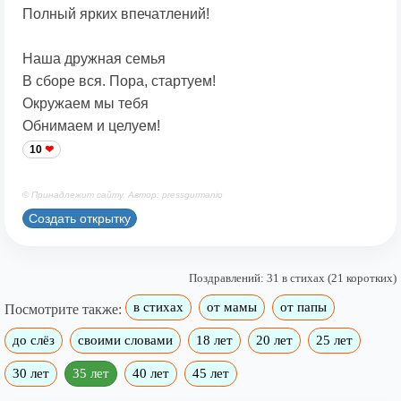
Полный ярких впечатлений!
Наша дружная семья
В сборе вся. Пора, стартуем!
Окружаем мы тебя
Обнимаем и целуем!
10
© Принадлежит сайту. Автор: pressgurmanio
Создать открытку
Поздравлений: 31 в стихах (21 коротких)
в стихах
от мамы
от папы
Посмотрите также:
до слёз
своими словами
18 лет
20 лет
25 лет
30 лет
35 лет
40 лет
45 лет