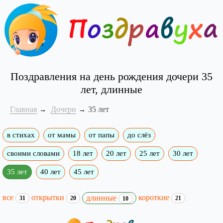
Поздравления на день рождения дочери 35
лет, длинные
Главная
Дочери
35 лет
в стихах
от мамы
от папы
до слёз
своими словами
18 лет
20 лет
25 лет
30 лет
35 лет
40 лет
45 лет
все
открытки
короткие
длинные
31
20
21
10