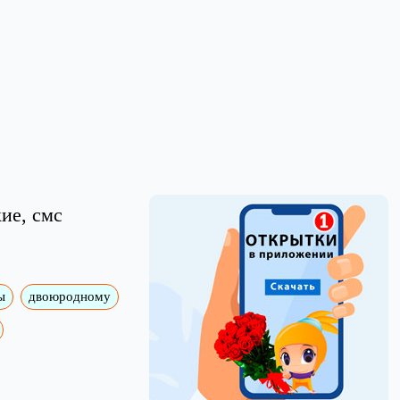
ие, смс
ы
двоюродному