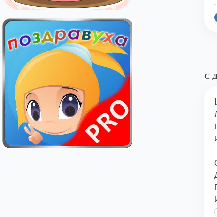
©
С Д