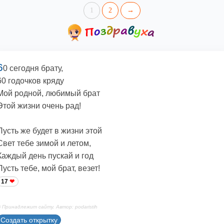
1
2
→
6
0 сегодня брату,
60 годочков кряду
Мой родной, любимый брат
Этой жизни очень рад!
Пусть же будет в жизни этой
Свет тебе зимой и летом,
Каждый день пускай и год
Пусть тебе, мой брат, везет!
17
 Принадлежит сайту. Автор: podaristih
Создать открытку