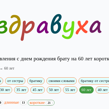
вления с днем рождения брату на 60 лет коротк
60 лет
а
от сестры
братику
своими словами
братику от сестр
30 лет
35 лет
45 лет
50 лет
55 лет
60 лет
40 лет
длинные
короткие
0
13
21