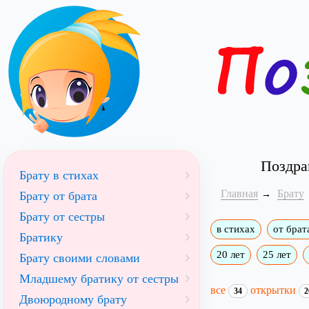
Поздра
Брату в стихах
Главная
Брату
Брату от брата
Брату от сестры
в стихах
от брат
Братику
20 лет
25 лет
Брату своими словами
Младшему братику от сестры
все
открытки
34
2
Двоюродному брату