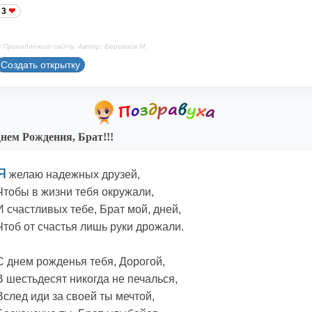
3
 Принадлежит сайту. Автор: Берсанов М.
Создать открытку
нем Рождения, Брат!!!
Я
желаю надежных друзей,
Чтобы в жизни тебя окружали,
И счастливых тебе, Брат мой, дней,
Чтоб от счастья лишь руки дрожали.
С днем рожденья тебя, Дорогой,
В шестьдесят никогда не печалься,
Вслед иди за своей ты мечтой,