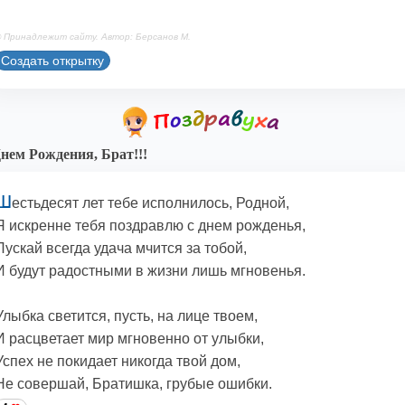
 Принадлежит сайту. Автор: Берсанов М.
Создать открытку
нем Рождения, Брат!!!
Ш
естьдесят лет тебе исполнилось, Родной,
Я искренне тебя поздравлю с днем рожденья,
Пускай всегда удача мчится за тобой,
И будут радостными в жизни лишь мгновенья.
Улыбка светится, пусть, на лице твоем,
И расцветает мир мгновенно от улыбки,
Успех не покидает никогда твой дом,
Не совершай, Братишка, грубые ошибки.