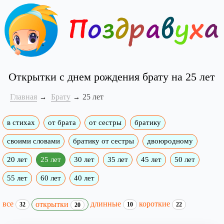
Открытки с днем рождения брату на 25 лет
Главная
Брату
25 лет
в стихах
от брата
от сестры
братику
своими словами
братику от сестры
двоюродному
20 лет
25 лет
30 лет
35 лет
45 лет
50 лет
55 лет
60 лет
40 лет
все
длинные
короткие
открытки
32
10
22
20