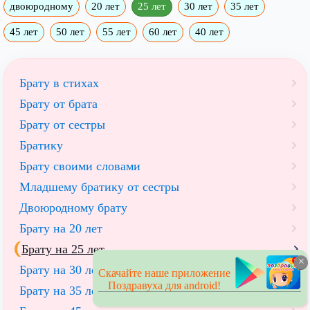
двоюродному
20 лет
25 лет
30 лет
35 лет
45 лет
50 лет
55 лет
60 лет
40 лет
Брату в стихах
Брату от брата
Брату от сестры
Братику
Брату своими словами
Младшему братику от сестры
Двоюродному брату
Брату на 20 лет
Брату на 25 лет
×
Брату на 30 лет
Скачайте наше приложение
Поздравуха для android!
Брату на 35 лет