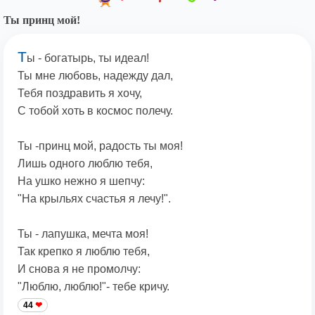
Ты принц мой!
Т
ы - богатырь, ты идеал!
Ты мне любовь, надежду дал,
Тебя поздравить я хочу,
С тобой хоть в космос полечу.
Ты -принц мой, радость ты моя!
Лишь одного люблю тебя,
На ушко нежно я шепчу:
"На крыльях счастья я лечу!".
Ты - лапушка, мечта моя!
Так крепко я люблю тебя,
И снова я не промолчу:
"Люблю, люблю!"- тебе кричу.
44