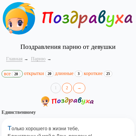
Поздравления парню от девушки
Главная
Парню
открытки
длинные
короткие
все
20
3
25
28
1
2
→
Единственному
Т
олько хорошего в жизни тебе,