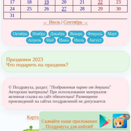
17
18
19
20
21
22
23
24
25
26
27
28
29
30
31
← Июль
|
Сентябрь →
Октябрь
Ноябрь
Декабрь
Январь
Февраль
Март
Апрель
Май
Июнь
Июль
Август
Праздники 2023
Что подарить на праздник?
© Поздравуха, раздел: "
Поздравления парню от девушки
"
Авторские материалы! При использовании материалов
активная ссылка на сайт обязательна! Размещение
произведений на сайтах поздравлений не допускается.
×
Карта сайта
Скачайте наше приложение
Поздравуха для android!