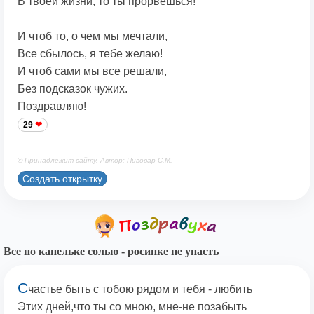
В твоей жизни, то ты прорвешься!
И чтоб то, о чем мы мечтали,
Все сбылось, я тебе желаю!
И чтоб сами мы все решали,
Без подсказок чужих.
Поздравляю!
29
© Принадлежит сайту. Автор: Пивовар С.М.
Создать открытку
Все по капельке солью - росинке не упасть
С
частье быть с тобою рядом и тебя - любить
Этих дней,что ты со мною, мне-не позабыть