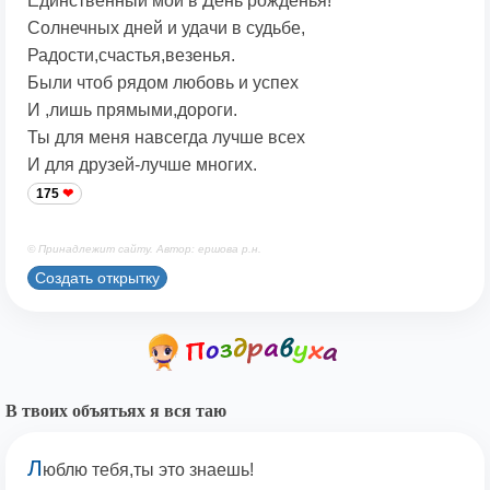
Единственный мой в День рожденья!
Солнечных дней и удачи в судьбе,
Радости,счастья,везенья.
Были чтоб рядом любовь и успех
И ,лишь прямыми,дороги.
Ты для меня навсегда лучше всех
И для друзей-лучше многих.
175
© Принадлежит сайту. Автор: ершова р.н.
Создать открытку
В твоих объятьях я вся таю
Л
юблю тебя,ты это знаешь!