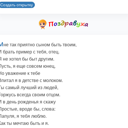
Создать открытку
М
не так приятно сыном быть твоим,
И брать пример с тебя, отец.
Я не хотел бы быт другим.
Пусть, я еще совсем юнец,
Но уважение к тебе
Впитал я в детстве с молоком.
Ты самый лучший из людей,
Горжусь всегда своим отцом.
И в день рожденья я скажу
Простые, вроде бы, слова:
Папуля, я тебя люблю.
Как ты мечтаю быть и я.