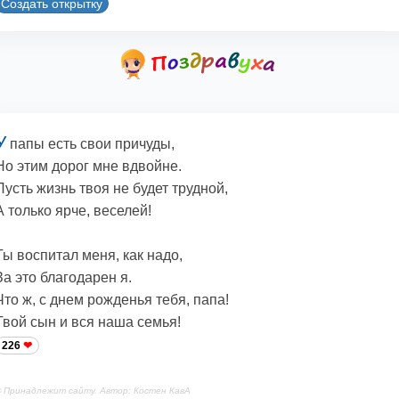
Создать открытку
У
папы есть свои причуды,
Но этим дорог мне вдвойне.
Пусть жизнь твоя не будет трудной,
А только ярче, веселей!
Ты воспитал меня, как надо,
За это благодарен я.
Что ж, с днем рожденья тебя, папа!
Твой сын и вся наша семья!
226
 Принадлежит сайту. Автор: Костен КавА