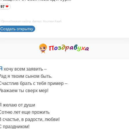
97
 Принадлежит сайту. Автор: Костен КавА
Создать открытку
Я
хочу всем заявить –
Рад я твоим сыном быть.
Счастлив брать с тебя пример –
Уважаем ты сверх мер!
Я желаю от души
Сотню лет еще прожить
В счастье, в радости, любви!
С праздником!