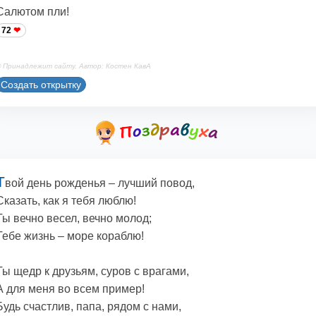
Салютом пли!
72
 Принадлежит сайту. Автор: Костен КавА
Создать открытку
Т
вой день рожденья – лучший повод,
Сказать, как я тебя люблю!
Ты вечно весел, вечно молод;
Тебе жизнь – море кораблю!
Ты щедр к друзьям, суров с врагами,
А для меня во всем пример!
Будь счастлив, папа, рядом с нами,