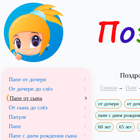
Поздра
Папе от дочери
Главная
Папе
От дочери до слёз
Папе от сына
от дочери
от доч
От сына до слёз
папе с днем рожден
Папуле
Папе
60 лет
65 лет
Папе с днем рождения сына