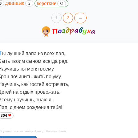
длинные
короткие
0
5
34
1
2
→
Т
ы лучший папа из всех пап,
Быть твоим сыном всегда рад.
Научишь ты меня всему,
Кран починить, жить по уму.
Научишь, как гостей встречать,
Детей на отдых провожать.
Всему научишь, знаю я.
Пап, с днем рождения тебя!
304
 Принадлежит сайту. Автор: Костен КавА