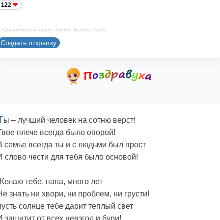
122
 Принадлежит сайту. Автор: Костен КавА
Создать открытку
Т
ы – лучший человек на сотню верст!
Твое плече всегда было опорой!
В семье всегда ты и с людьми был прост
И слово чести для тебя было основой!
Желаю тебе, папа, много лет
Не знать ни хвори, ни проблем, ни грусти!
пусть солнце тебе дарит теплый свет
И защитит от всех невзгод и бури!