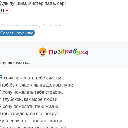
Будь лучшим, мистер папа, сер!
61
 Принадлежит сайту. Автор: Костен КавА
Создать открытку
очу пожелать...
Я
хочу пожелать тебе счастья,
Чтоб был счастлив на долгом пути;
Я хочу пожелать тебе страсти,
И глубокой, как море любви.
Я хочу пожелать тебе жизни,
Чтоб завидовали все вокруг.
Ну, а если что – только свисни,
И я тот час примчусь тут как тут!