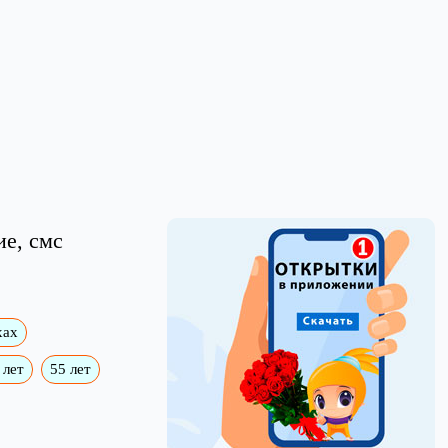
ие, смс
хах
 лет
55 лет