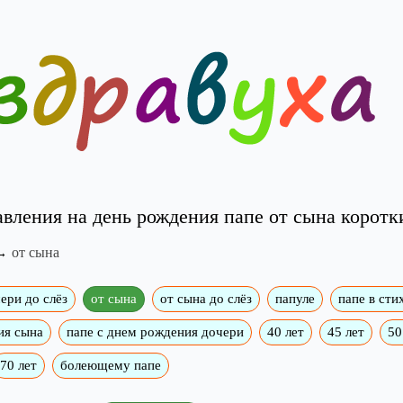
вления на день рождения папе от сына коротк
от сына
ери до слёз
от сына
от сына до слёз
папуле
папе в сти
ия сына
папе с днем рождения дочери
40 лет
45 лет
50
70 лет
болеющему папе