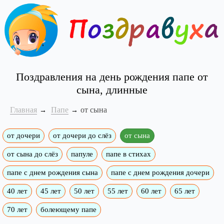
Поздравления на день рождения папе от
сына, длинные
Главная
Папе
от сына
от дочери
от дочери до слёз
от сына
от сына до слёз
папуле
папе в стихах
папе с днем рождения сына
папе с днем рождения дочери
40 лет
45 лет
50 лет
55 лет
60 лет
65 лет
70 лет
болеющему папе