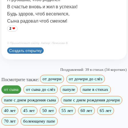
В счастье вновь и жил в успехах!
Будь здоров, чтоб веселился,
Сына радовал чтоб смехом!
2
© Принадлежит сайту. Автор: Печенова В.
Создать открытку
Поздравлений: 39 в стихах (34 коротких)
от дочери
от дочери до слёз
Посмотрите также:
от сына
от сына до слёз
папуле
папе в стихах
папе с днем рождения сына
папе с днем рождения дочери
40 лет
45 лет
50 лет
55 лет
60 лет
65 лет
70 лет
болеющему папе