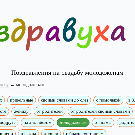
Поздравления на свадьбу молодоженам
дьбу
молодоженам
х
прикольные
своими словами до слез
с помолвкой
в 
сте
жениху
от родителей
от родителей своими словами
подруге
на английском
молодоженам
от мамы
родите
дочери
от сына
дочери
с бракосочетанием