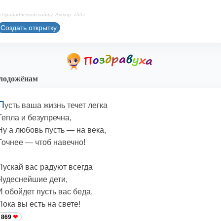
 Принадлежит сайту. Автор: z55z
Создать открытку
лодожёнам
П
усть ваша жизнь течет легка
Тепла и безупречна,
Ну а любовь пусть — на века,
Точнее — чтоб навечно!
Пускай вас радуют всегда
Чудеснейшие дети,
И обойдет пусть вас беда,
Пока вы есть на свете!
869