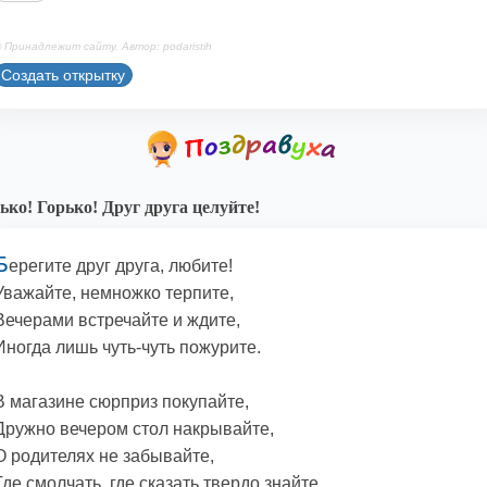
 Принадлежит сайту. Автор: podaristih
Создать открытку
ько! Горько! Друг друга целуйте!
Б
ерегите друг друга, любите!
Уважайте, немножко терпите,
Вечерами встречайте и ждите,
Иногда лишь чуть-чуть пожурите.
В магазине сюрприз покупайте,
Дружно вечером стол накрывайте,
О родителях не забывайте,
Где смолчать, где сказать твердо знайте.