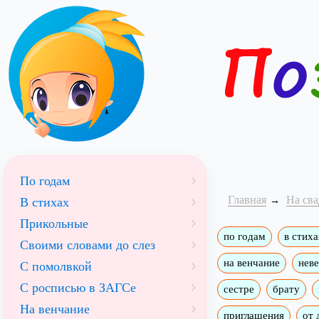
По годам
Главная
На сва
В стихах
Прикольные
по годам
в стиха
Своими словами до слез
на венчание
неве
С помолвкой
С росписью в ЗАГСе
сестре
брату
На венчание
приглашения
от 