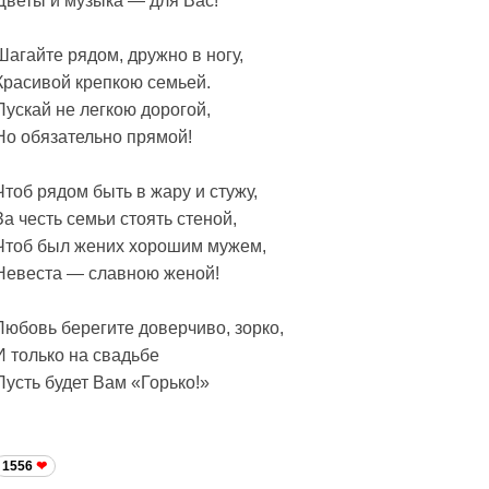
Цветы и музыка — для Вас!
Шагайте рядом, дружно в ногу,
Красивой крепкою семьей.
Пускай не легкою дорогой,
Но обязательно прямой!
Чтоб рядом быть в жару и стужу,
За честь семьи стоять стеной,
Чтоб был жених хорошим мужем,
Невеста — славною женой!
Любовь берегите доверчиво, зорко,
И только на свадьбе
Пусть будет Вам «Горько!»
1556