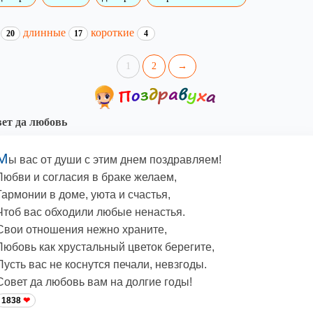
и
длинные
короткие
20
17
4
1
2
→
ет да любовь
М
ы вас от души с этим днем поздравляем!
Любви и согласия в браке желаем,
Гармонии в доме, уюта и счастья,
Чтоб вас обходили любые ненастья.
Свои отношения нежно храните,
Любовь как хрустальный цветок берегите,
Пусть вас не коснутся печали, невзгоды.
Совет да любовь вам на долгие годы!
1838