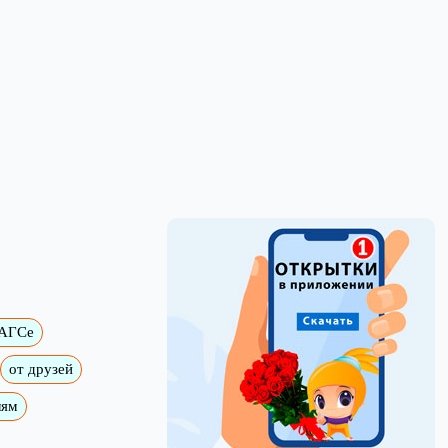
ЗАГСе
от друзей
лям