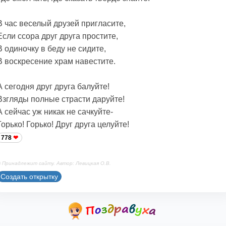
В час веселый друзей пригласите,
Если ссора друг друга простите,
В одиночку в беду не сидите,
В воскресение храм навестите.
А сегодня друг друга балуйте!
Взгляды полные страсти даруйте!
А сейчас уж никак не сачкуйте-
Горько! Горько! Друг друга целуйте!
778
 Принадлежит сайту. Автор: Левицкая О.В.
Создать открытку