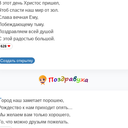
В этот день Христос пришел,
Чтоб спасти наш мир от зол.
Слава вечная Ему,
Побеждающему тьму.
Поздравляем всей душой
С этой радостью большой.
628
Создать открытку
Г
ород наш заметает порошею,
Рождество к нам приходит опять…
Мы желаем вам только хорошего,
То, что можно друзьям пожелать.