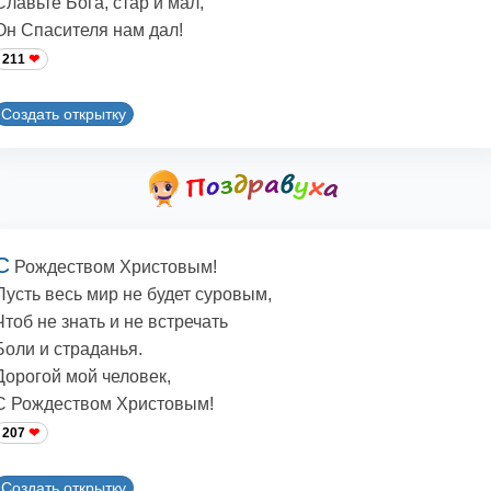
Славьте Бога, стар и мал,
Он Спасителя нам дал!
211
Создать открытку
С
Рождеством Христовым!
Пусть весь мир не будет суровым,
Чтоб не знать и не встречать
Боли и страданья.
Дорогой мой человек,
С Рождеством Христовым!
207
Создать открытку