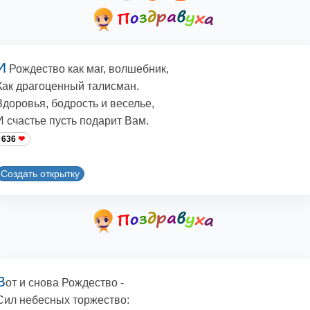
И
Рождество как маг, волшебник,
Как драгоценный талисман.
Здоровья, бодрость и веселье,
И счастье пусть подарит Вам.
636
Создать открытку
В
от и снова Рождество -
Сил небесных торжество: