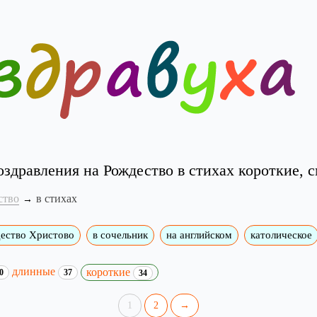
здравления на Рождество в стихах короткие, 
ство
в стихах
дество Христово
в сочельник
на английском
католическое
длинные
короткие
0
37
34
1
2
→