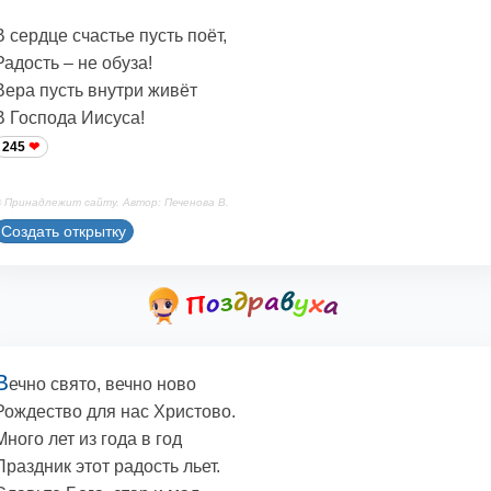
В сердце счастье пусть поёт,
Радость – не обуза!
Вера пусть внутри живёт
В Господа Иисуса!
245
 Принадлежит сайту. Автор: Печенова В.
Создать открытку
В
ечно свято, вечно ново
Рождество для нас Христово.
Много лет из года в год
Праздник этот радость льет.