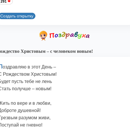
291
Создать открытку
ождество Христовым – с человеком новым!
П
оздравляю в этот День –
С Рождеством Христовым!
Будет пусть тебе не лень
Стать получше – новым!
Жить по вере и в любви,
Доброте душевной!
Трезвым разумом живи,
Поступай не гневно!