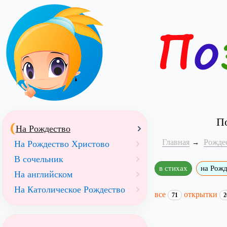
По
На Рождество
Главная
Рожде
На Рождество Христово
В сочельник
в стихах
на Рож
На английском
На Католическое Рождество
все
открытки
71
2