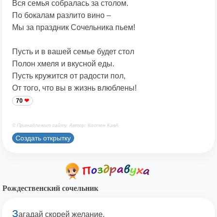
Вся семья собралась за столом.
По бокалам разлито вино –
Мы за праздник Сочельника пьем!
Пусть и в вашей семье будет стол
Полон хмеля и вкусной еды.
Пусть кружится от радости пол,
От того, что вы в жизнь влюблены!
70
© Принадлежит сайту. Автор: Костен КавА
Создать открытку
Рождественский сочельник
З
агадай скорей желание,