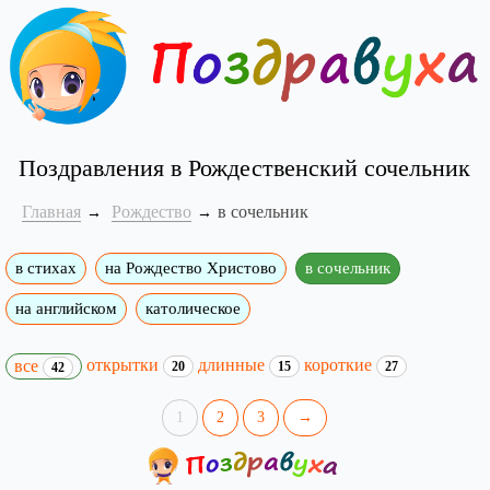
Поздравления в Рождественский сочельник
Главная
Рождество
в сочельник
в стихах
на Рождество Христово
в сочельник
на английском
католическое
открытки
длинные
короткие
все
20
15
27
42
1
2
3
→