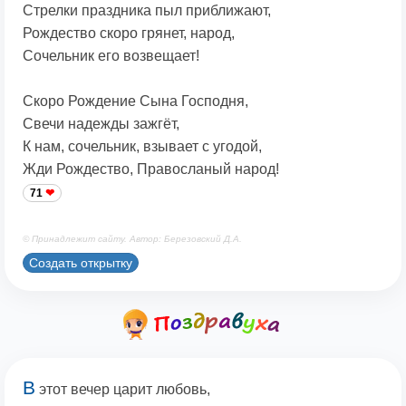
Стрелки праздника пыл приближают,
Рождество скоро грянет, народ,
Сочельник его возвещает!
Скоро Рождение Сына Господня,
Свечи надежды зажгёт,
К нам, сочельник, взывает с угодой,
Жди Рождество, Правосланый народ!
71
© Принадлежит сайту. Автор: Березовский Д.А.
Создать открытку
В
этот вечер царит любовь,