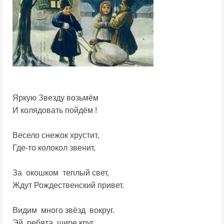
Яркую Звезду возьмём
И колядовать пойдём !
Весело снежок хрустит,
Где-то колокол звенит,
За окошком теплый свет,
Ждут Рождественский привет.
Видим много звёзд вокруг.
Эй, ребята, шире круг.