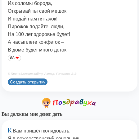
Из соломы борода,
Открывай ты свой мешок
И подай нам пятачок!
Пирожок подайте, люди,
На 100 лет здоровье будет!
А насыплете конфеток –
В доме будет много деток!
88
© Принадлежит сайту. Автор: Печенова В.В.
Создать открытку
Вы должны мне денег дать
К
Вам пришёл колядовать,
Я в рождественский сочельник.