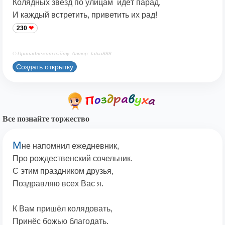
Колядных звёзд по улицам идёт парад,
И каждый встретить, приветить их рад!
230
© Принадлежит сайту. Автор: tahia888
Создать открытку
Все познайте торжество
М
не напомнил ежедневник,
Про рождественский сочельник.
С этим праздником друзья,
Поздравляю всех Вас я.
К Вам пришёл колядовать,
Принёс божью благодать.