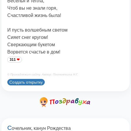
Веселья и тепла,
Чтоб вы не знали горя,
Счастливой жизнь была!
И пусть волшебным светом
Сияет снег кругом!
Сверкающим букетом
Ворвется счастье в дом!
311
© Принадлежит сайту. Автор: Постоялкина Н.Г.
Создать открытку
С
очельник, канун Рождества