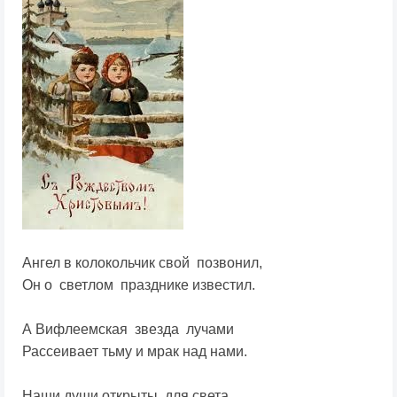
Ангел в колокольчик свой позвонил,
Он о светлом празднике известил.
А Вифлеемская звезда лучами
Рассеивает тьму и мрак над нами.
Наши души открыты для света ,