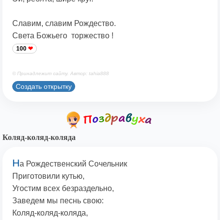
Славим, славим Рождество.
Света Божьего торжество !
100
© Принадлежит сайту. Автор: tahia888
Создать открытку
Коляд-коляд-коляда
Н
а Рождественский Сочельник
Приготовили кутью,
Угостим всех безраздельно,
Заведем мы песнь свою:
Коляд-коляд-коляда,