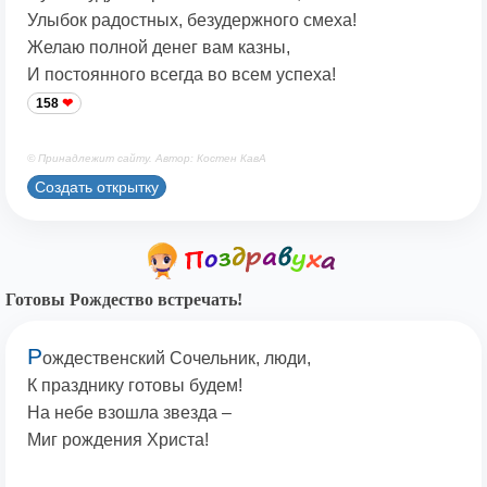
Улыбок радостных, безудержного смеха!
Желаю полной денег вам казны,
И постоянного всегда во всем успеха!
158
© Принадлежит сайту. Автор: Костен КавА
Создать открытку
Готовы Рождество встречать!
Р
ождественский Сочельник, люди,
К празднику готовы будем!
На небе взошла звезда –
Миг рождения Христа!