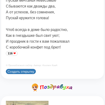
Пускай мечтанья невесомые
Сбываются как дважды два,
А от успехов, без сомнения,
Пускай кружится голова!
Чтоб всегда в доме было радостно,
Как в гнездышке был свит уют;
И праздник в гости к вам пожаловал
С коробочкой конфет под брют!
116
© Принадлежит сайту. Автор: Костен КавА
Создать открытку