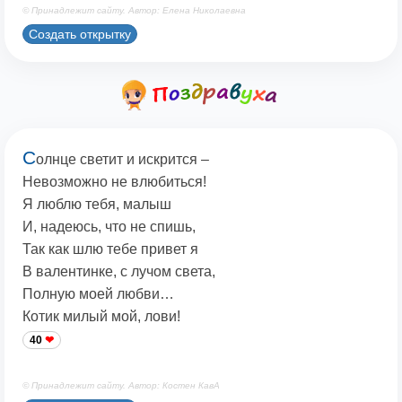
© Принадлежит сайту. Автор: Елена Николаевна
Создать открытку
С
олнце светит и искрится –
Невозможно не влюбиться!
Я люблю тебя, малыш
И, надеюсь, что не спишь,
Так как шлю тебе привет я
В валентинке, с лучом света,
Полную моей любви…
Котик милый мой, лови!
40
© Принадлежит сайту. Автор: Костен КавА