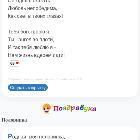
Сегодня я сказать:
Любовь непобедима,
Как свет в твоих глазах!
Тебя боготворю я,
Ты - ангел во плоти,
И так тебя люблю я -
Нам жизнь вдвоем идти!
68
© Принадлежит сайту. Автор: Гольдштейн В.М.
Создать открытку
Половинка
Р
одная моя половинка,