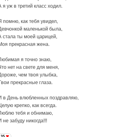
А я уж в третий класс ходил.
Я помню, как тебя увидел,
Девчонкой маленькой была,
А стала ты моей царицей,
Моя прекрасная жена.
Любимая я точно знаю,
Что нет на свете для меня,
Дороже, чем твоя улыбка,
Твои прекрасные глаза.
И в День влюбленных поздравляю,
Целую крепко, как всегда.
Люблю тебя и обнимаю,
И не забуду никогда!!!
35