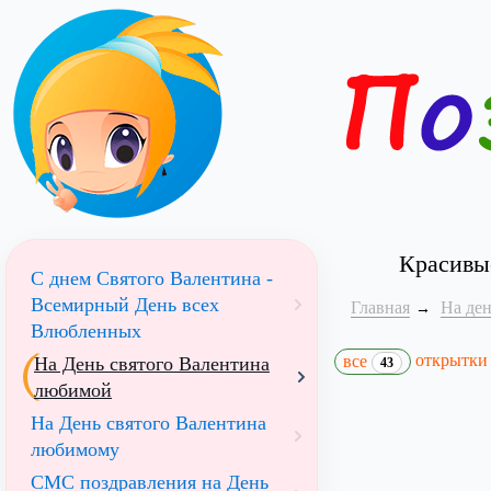
Красивы
С днем Святого Валентина -
Всемирный День всех
Главная
На ден
Влюбленных
открытк
все
На День святого Валентина
43
любимой
На День святого Валентина
любимому
СМС поздравления на День