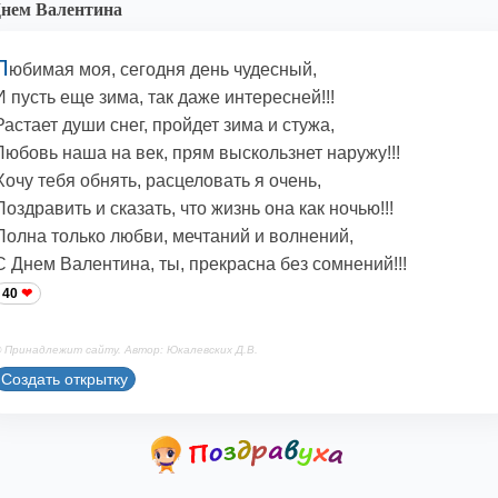
нем Валентина
Л
юбимая моя, сегодня день чудесный,
И пусть еще зима, так даже интересней!!!
Растает души снег, пройдет зима и стужа,
Любовь наша на век, прям выскользнет наружу!!!
Хочу тебя обнять, расцеловать я очень,
Поздравить и сказать, что жизнь она как ночью!!!
Полна только любви, мечтаний и волнений,
С Днем Валентина, ты, прекрасна без сомнений!!!
40
 Принадлежит сайту. Автор: Юкалевских Д.В.
Создать открытку