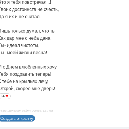
Что я тебя повстречал...!
Твоих достоинств не счесть,
Да я их и не считал,
Лишь только думал, что ты
Как дар мне с неба дана,
Ты- идеал чистоты,
Ты- моей жизни весна!
И с Днем влюбленных хочу
Тебя поздравить теперь!
К тебе на крыльях лечу,
Открой, скорее мне дверь!
34
 Принадлежит сайту. Автор: Lav-len
Создать открытку