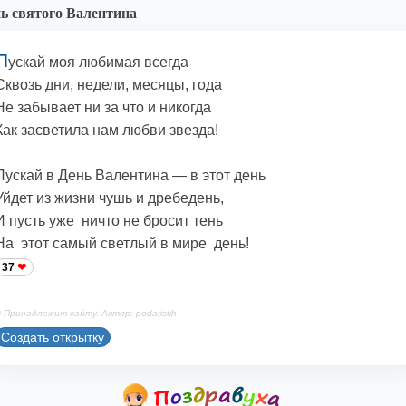
ь святого Валентина
П
ускай моя любимая всегда
Сквозь дни, недели, месяцы, года
Не забывает ни за что и никогда
Как засветила нам любви звезда!
Пускай в День Валентина — в этот день
Уйдет из жизни чушь и дребедень,
И пусть уже ничто не бросит тень
На этот самый светлый в мире день!
37
 Принадлежит сайту. Автор: podaristih
Создать открытку