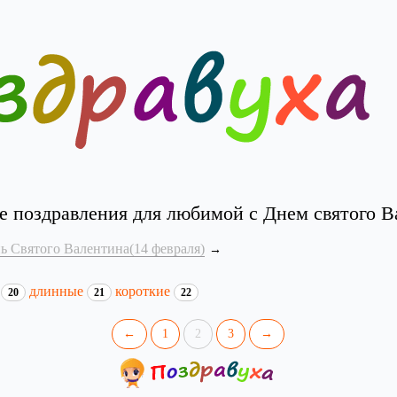
е поздравления для любимой с Днем святого В
ь Святого Валентина(14 февраля)
и
длинные
короткие
20
21
22
←
1
2
3
→