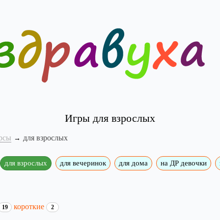
Игры для взрослых
рсы
для взрослых
для взрослых
для вечеринок
для дома
на ДР девочки
короткие
19
2