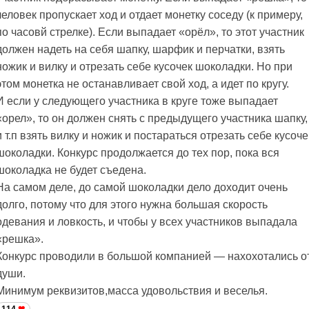
человек пропускает ход и отдает монетку соседу (к примеру,
по часовй стрелке). Если выпадает «орёл», то этот участник
должен надеть на себя шапку, шарфик и перчатки, взять
ножик и вилку и отрезать себе кусочек шоколадки. Но при
этом монетка не останавливает свой ход, а идет по кругу.
И если у следующего участника в круге тоже выпадает
«орел», то он должен снять с предыдущего участника шапку,
и т.п взять вилку и ножик и постараться отрезать себе кусоче
шоколадки. Конкурс продолжается до тех пор, пока вся
шоколадка не будет съедена.
На самом деле, до самой шоколадки дело доходит очень
долго, потому что для этого нужна большая скорость
одевания и ловкость, и чтобы у всех участников выпадала
«решка».
Конкурс проводили в большой компанией — нахохотались о
души.
Минимум реквизитов,масса удовольствия и веселья.