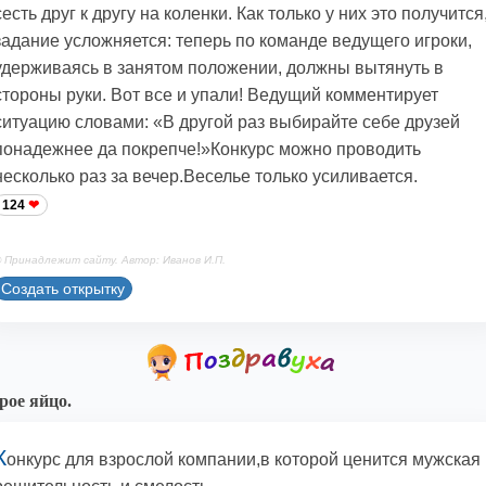
сесть друг к другу на коленки. Как только у них это получится
задание усложняется: теперь по команде ведущего игроки,
удерживаясь в занятом положении, должны вытянуть в
стороны руки. Вот все и упали! Ведущий комментирует
ситуацию словами: «В другой раз выбирайте себе друзей
понадежнее да покрепче!»Конкурс можно проводить
несколько раз за вечер.Веселье только усиливается.
124
 Принадлежит сайту. Автор: Иванов И.П.
Создать открытку
ое яйцо.
К
онкурс для взрослой компании,в которой ценится мужская