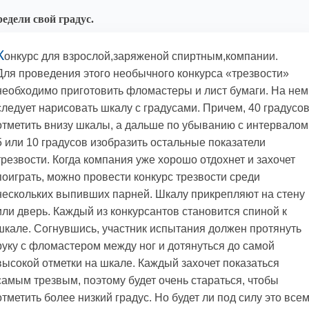
едели свой градус.
К
онкурс для взрослой,заряженой спиртным,компании.
Для проведения этого необычного конкурса «трезвости»
необходимо приготовить фломастеры и лист бумаги. На нем
следует нарисовать шкалу с градусами. Причем, 40 градусо
отметить внизу шкалы, а дальше по убыванию с интервалом
5 или 10 градусов изобразить остальные показатели
трезвости. Когда компания уже хорошо отдохнет и захочет
поиграть, можно провести конкурс трезвости среди
нескольких выпивших парней. Шкалу прикрепляют на стену
или дверь. Каждый из конкурсантов становится спиной к
шкале. Согнувшись, участник испытания должен протянуть
руку с фломастером между ног и дотянуться до самой
высокой отметки на шкале. Каждый захочет показаться
самым трезвым, поэтому будет очень стараться, чтобы
отметить более низкий градус. Но будет ли под силу это все