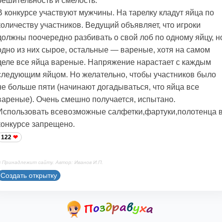
решительность и смелость.
В конкурсе участвуют мужчины. На тарелку кладут яйца по
количеству участников. Ведущий объявляет, что игроки
должны поочередно разбивать о свой лоб по одному яйцу, н
одно из них сырое, остальные — вареные, хотя на самом
деле все яйца вареные. Напряжение нарастает с каждым
следующим яйцом. Но желательно, чтобы участников было
не больше пяти (начинают догадываться, что яйца все
вареные). Очень смешно получается, испытано.
Использовать всевозможные салфетки,фартуки,полотенца 
конкурсе запрещено.
122
 Принадлежит сайту. Автор: Иванов И.П.
Создать открытку