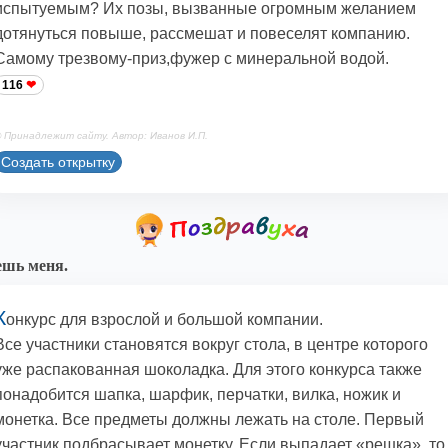
испытуемым? Их позы, вызванные огромным желанием
дотянуться повыше, рассмешат и повеселят компанию.
Самому трезвому-приз,фужер с минеральной водой.
116
 Принадлежит сайту. Автор: Иванов И.П.
Создать открытку
шь меня.
К
онкурс для взрослой и большой компании.
Все участники становятся вокруг стола, в центре которого
уже распакованная шоколадка. Для этого конкурса также
понадобится шапка, шарфик, перчатки, вилка, ножик и
монетка. Все предметы должны лежать на столе. Первый
участник подбрасывает монетку. Если выпадает «решка», то