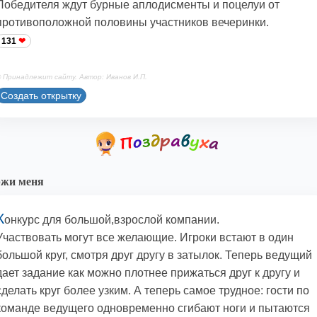
Победителя ждут бурные аплодисменты и поцелуи от
противоположной половины участников вечеринки.
131
 Принадлежит сайту. Автор: Иванов И.П.
Создать открытку
ржи меня
К
онкурс для большой,взрослой компании.
Участвовать могут все желающие. Игроки встают в один
большой круг, смотря друг другу в затылок. Теперь ведущий
дает задание как можно плотнее прижаться друг к другу и
сделать круг более узким. А теперь самое трудное: гости по
команде ведущего одновременно сгибают ноги и пытаются