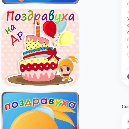
©
Сыр