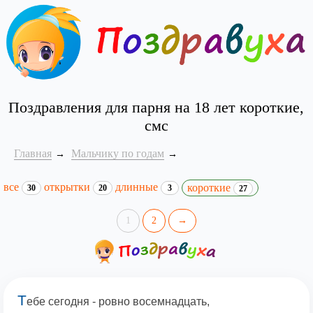
Поздравления для парня на 18 лет короткие,
смс
Главная
Мальчику по годам
все
открытки
длинные
короткие
30
20
3
27
1
2
→
Т
ебе сегодня - ровно восемнадцать,