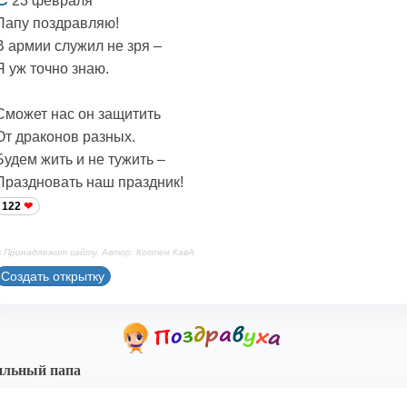
23 февраля
Папу поздравляю!
В армии служил не зря –
Я уж точно знаю.
Сможет нас он защитить
От драконов разных.
Будем жить и не тужить –
Праздновать наш праздник!
122
 Принадлежит сайту. Автор: Костен КавА
Создать открытку
ильный папа