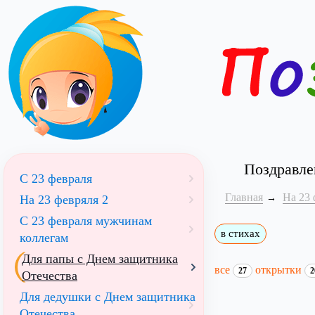
Поздравле
С 23 февраля
Главная
На 23 
На 23 февряля 2
С 23 февраля мужчинам
в стихах
коллегам
Для папы с Днем защитника
все
открытки
27
2
Отечества
Для дедушки с Днем защитника
Отечества