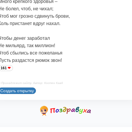
Много крепкого здоровья –
Не болел, чтоб, не чихал;
Чтоб мог грозно сдвинуть брови,
Коль пристанет вдруг нахал.
Чтобы денег заработал
Не мильярд, так миллион!
Чтоб сбылись все пожеланья
Пусть раздастся рюмок звон!
161
 Принадлежит сайту. Автор: Костен КавА
Создать открытку