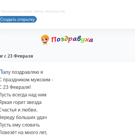
 Принадлежит сайту. Автор: Жалнина Н.В.
Создать открытку
е с 23 Февраля
П
апу поздравляю я
С праздником мужским -
С 23 Февраля!
Пусть всегда над ним
Яркая горит звезда
Счастья и любви,
Череду больших удач
Пусть ему словить
Повезёт на много лет,