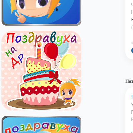
©
Поз