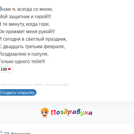
З
наю я, всегда со мною,
Мой защитник и герой!!!
В те минуту, когда горе,
Он прижмет меня рукой!!!
И сегодня в светлый праздник,
С двадцать третьим февраля,
Поздравляю я папуля,
Только одного тебя!!!
130
 Принадлежит сайту. Автор: Юкалевских Д.В.
Создать открытку
С