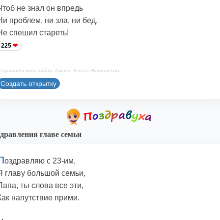
Чтоб не знал он впредь
Ни проблем, ни зла, ни бед,
Не спешил стареть!
225
 Принадлежит сайту. Автор: Елена Николаевна
Создать открытку
дравления главе семьи
П
оздравляю с 23-им,
Я главу большой семьи,
Папа, ты слова все эти,
Как напутствие прими.