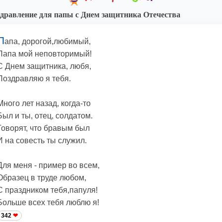
дравление для папы с Днем защитника Отечества
П
апа, дорогой,любимый,
Папа мой неповторимый!
С Днем защитника, любя,
Поздравляю я тебя.
Много лет назад, когда-то
Был и ты, отец, солдатом.
Говорят, что бравым был
И на совесть ты служил.
Для меня - пример во всем,
Образец в труде любом,
С праздником тебя,папуля!
Больше всех тебя люблю я!
342