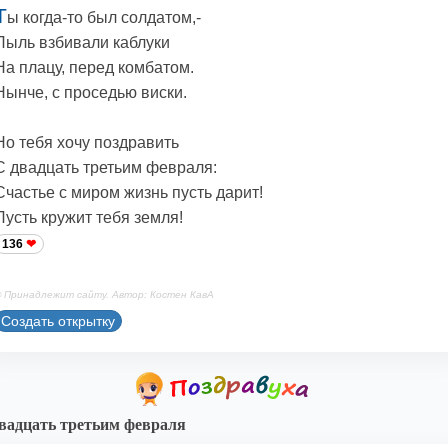
Т
ы когда-то был солдатом,-
Пыль взбивали каблуки
На плацу, перед комбатом.
Нынче, с проседью виски.
Но тебя хочу поздравить
С двадцать третьим февраля:
Счастье с миром жизнь пусть дарит!
Пусть кружит тебя земля!
136
 Принадлежит сайту. Автор: Костен КавА
Создать открытку
вадцать третьим февраля