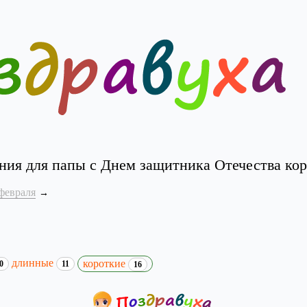
ния для папы с Днем защитника Отечества кор
февраля
длинные
короткие
0
11
16