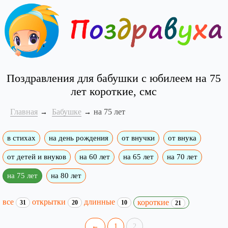
Поздравления для бабушки с юбилеем на 75
лет короткие, смс
Главная
Бабушке
на 75 лет
в стихах
на день рождения
от внучки
от внука
от детей и внуков
на 60 лет
на 65 лет
на 70 лет
на 75 лет
на 80 лет
все
открытки
длинные
короткие
31
20
10
21
←
1
2