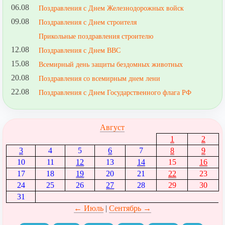
06.08
Поздравления с Днем Железнодорожных войск
09.08
Поздравления с Днем строителя
Прикольные поздравления строителю
12.08
Поздравления с Днем ВВС
15.08
Всемирный день защиты бездомных животных
20.08
Поздравления со всемирным днем лени
22.08
Поздравления с Днем Государственного флага РФ
Август
1
2
3
4
5
6
7
8
9
10
11
12
13
14
15
16
17
18
19
20
21
22
23
24
25
26
27
28
29
30
31
← Июль
|
Сентябрь →