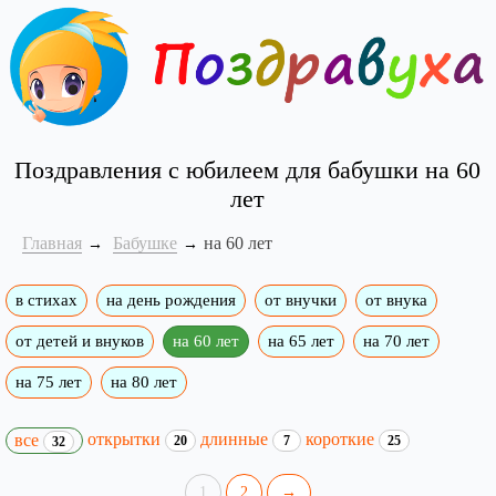
Поздравления с юбилеем для бабушки на 60
лет
Главная
Бабушке
на 60 лет
в стихах
на день рождения
от внучки
от внука
от детей и внуков
на 60 лет
на 65 лет
на 70 лет
на 75 лет
на 80 лет
открытки
длинные
короткие
все
20
7
25
32
1
2
→