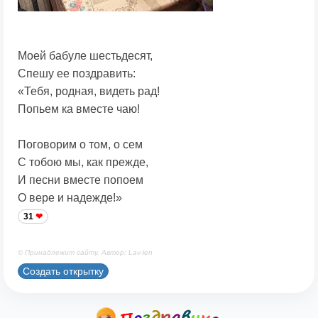
Моей бабуле шестьдесят,
Спешу ее поздравить:
«Тебя, родная, видеть рад!
Попьем ка вместе чаю!
Поговорим о том, о сем
С тобою мы, как прежде,
И песни вместе попоем
О вере и надежде!»
31
© Принадлежит сайту. Автор: Lav-len
Создать открытку