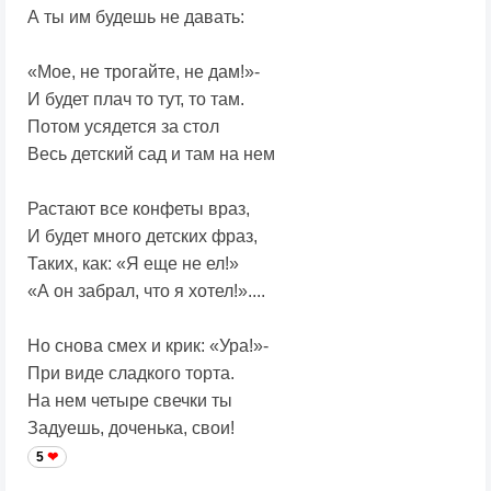
А ты им будешь не давать:
«Мое, не трогайте, не дам!»-
И будет плач то тут, то там.
Потом усядется за стол
Весь детский сад и там на нем
Растают все конфеты враз,
И будет много детских фраз,
Таких, как: «Я еще не ел!»
«А он забрал, что я хотел!»....
Но снова смех и крик: «Ура!»-
При виде сладкого торта.
На нем четыре свечки ты
Задуешь, доченька, свои!
5