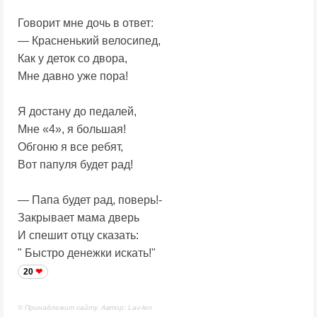
Говорит мне дочь в ответ:
— Красненький велосипед,
Как у деток со двора,
Мне давно уже пора!
Я достану до педалей,
Мне «4», я большая!
Обгоню я все ребят,
Вот папуля будет рад!
— Папа будет рад, поверь!-
Закрывает мама дверь
И спешит отцу сказать:
" Быстро денежки искать!"
20
© Принадлежит сайту. Автор: Lav-len