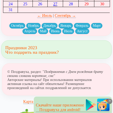
24
25
26
27
28
29
30
31
← Июль
|
Сентябрь →
Октябрь
Ноябрь
Декабрь
Январь
Февраль
Март
Апрель
Май
Июнь
Июль
Август
Праздники 2023
Что подарить на праздник?
© Поздравуха, раздел: "
Поздравления с Днем рождения брату
своими словами короткие, смс
"
Авторские материалы! При использовании материалов
активная ссылка на сайт обязательна! Размещение
произведений на сайтах поздравлений не допускается.
×
Карта сайта
Скачайте наше приложение
Поздравуха для android!