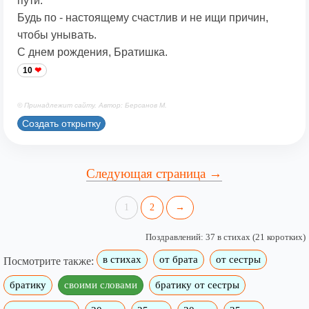
пути.
Будь по - настоящему счастлив и не ищи причин,
чтобы унывать.
С днем рождения, Братишка.
10
© Принадлежит сайту. Автор: Берсанов М.
Создать открытку
Следующая страница →
1
2
→
Поздравлений: 37 в стихах (21 коротких)
в стихах
от брата
от сестры
Посмотрите также:
братику
своими словами
братику от сестры