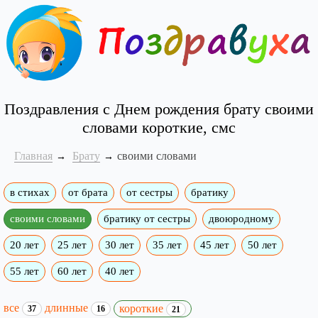
Поздравления с Днем рождения брату своими
словами короткие, смс
Главная
Брату
своими словами
в стихах
от брата
от сестры
братику
своими словами
братику от сестры
двоюродному
20 лет
25 лет
30 лет
35 лет
45 лет
50 лет
55 лет
60 лет
40 лет
все
длинные
короткие
37
16
21