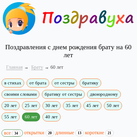
Поздравления с днем рождения брату на 60
лет
Главная
Брату
60 лет
в стихах
от брата
от сестры
братику
своими словами
братику от сестры
двоюродному
20 лет
25 лет
30 лет
35 лет
45 лет
50 лет
55 лет
60 лет
40 лет
открытки
длинные
короткие
все
20
13
21
34