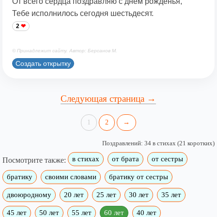
От всего сердца поздравляю с днем рожденья,
Тебе исполнилось сегодня шестьдесят.
2
© Принадлежит сайту. Автор: Берсанов М.
Создать открытку
Следующая страница →
1
2
→
Поздравлений: 34 в стихах (21 коротких)
в стихах
от брата
от сестры
Посмотрите также:
братику
своими словами
братику от сестры
двоюродному
20 лет
25 лет
30 лет
35 лет
45 лет
50 лет
55 лет
60 лет
40 лет