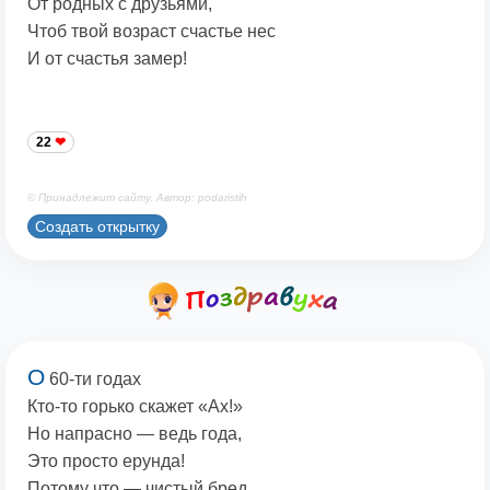
От родных с друзьями,
Чтоб твой возраст счастье нес
И от счастья замер!
22
© Принадлежит сайту. Автор: podaristih
Создать открытку
О
60-ти годах
Кто-то горько скажет «Ах!»
Но напрасно — ведь года,
Это просто ерунда!
Потому что — чистый бред,