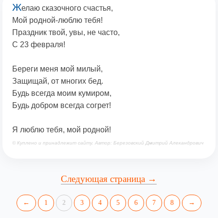
Ж
елаю сказочного счастья,
Мой родной-люблю тебя!
Праздник твой, увы, не часто,
С 23 февраля!
Береги меня мой милый,
Защищай, от многих бед.
Будь всегда моим кумиром,
Будь добром всегда согрет!
Я люблю тебя, мой родной!
© Куплено и принадлежит сайту. Автор: Березовский Дмитрий Алекандрович
Следующая страница →
←
1
2
3
4
5
6
7
8
→