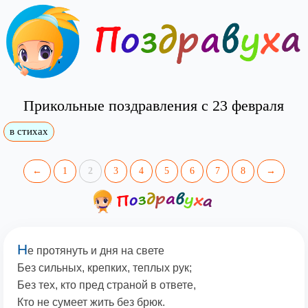
Прикольные поздравления с 23 февраля
в стихах
←
1
2
3
4
5
6
7
8
→
Н
е протянуть и дня на свете
Без сильных, крепких, теплых рук;
Без тех, кто пред страной в ответе,
Кто не сумеет жить без брюк.