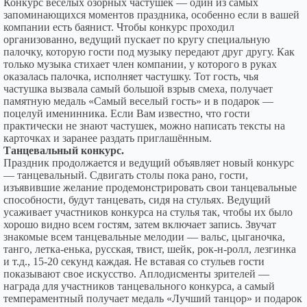
Конкурс веселых озорных частушек — один из самых
запоминающихся моментов праздника, особенно если в вашей
компании есть баянист. Чтобы конкурс проходил
организованно, ведущий пускает по кругу специальную
палочку, которую гости под музыку передают друг другу. Как
только музыка стихает член компании, у которого в руках
оказалась палочка, исполняет частушку. Тот гость, чья
частушка вызвала самый большой взрыв смеха, получает
памятную медаль «Самый веселый гость» и в подарок —
поцелуй именинника. Если Вам известно, что гости
практически не знают частушек, можно написать тексты на
карточках и заранее раздать приглашённым.
Танцевальный конкурс.
Праздник продолжается и ведущий объявляет новый конкурс
— танцевальный. Сдвигать столы пока рано, гости,
изъявившие желание продемонстрировать свои танцевальные
способности, будут танцевать, сидя на стульях. Ведущий
усаживает участников конкурса на стулья так, чтобы их было
хорошо видно всем гостям, затем включает запись. Звучат
знакомые всем танцевальные мелодии — вальс, цыганочка,
танго, летка-енька, русская, твист, шейк, рок-н-ролл, лезгинка
и т.д., 15-20 секунд каждая. Не вставая со стульев гости
показывают свое искусство. Аплодисменты зрителей —
награда для участников танцевального конкурса, а самый
темпераментный получает медаль «Лучший танцор» и подарок