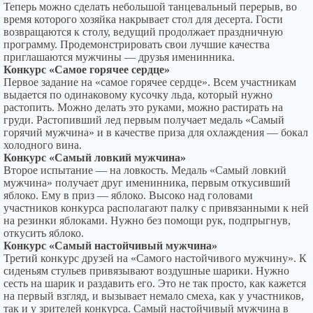
Теперь можно сделать небольшой танцевальный перерыв, во
время которого хозяйка накрывает стол для десерта. Гости
возвращаются к столу, ведущий продолжает праздничную
программу. Продемонстрировать свои лучшие качества
приглашаются мужчины — друзья именинника.
Конкурс «Самое горячее сердце»
Первое задание на «самое горячее сердце». Всем участникам
выдается по одинаковому кусочку льда, который нужно
растопить. Можно делать это руками, можно растирать на
груди. Растопивший лед первым получает медаль «Самый
горячий мужчина» и в качестве приза для охлаждения — бокал
холодного вина.
Конкурс «Самый ловкий мужчина»
Второе испытание — на ловкость. Медаль «Самый ловкий
мужчина» получает друг именинника, первым откусивший
яблоко. Ему в приз — яблоко. Высоко над головами
участников конкурса располагают палку с привязанными к ней
на резинки яблоками. Нужно без помощи рук, подпрыгнув,
откусить яблоко.
Конкурс «Самый настойчивый мужчина»
Третий конкурс друзей на «Самого настойчивого мужчину». К
сиденьям стульев привязывают воздушные шарики. Нужно
сесть на шарик и раздавить его. Это не так просто, как кажется
на первый взгляд, и вызывает немало смеха, как у участников,
так и у зрителей конкурса. Самый настойчивый мужчина в