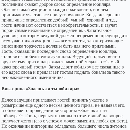
последним скажет доброе слово-определение юбиляра.
Обычно такой аукцион проходит оживленно, и в нем
принимают участие все присутствующие. Когда исчерпаны
привычные определения: добрый, умный, хороший и т.д.,
гости начинают состязаться в изобретательности, и звучат
порой самые неожиданные определения. Обязательное
условие, о котором ведущий должен непременно предупредить
всех участников аукциона — все эпитеты, характеризующие
виновника торжества должны быть для него приятными.
Гость, сказавший последним слово-определение юбиляра,
становится победителем аукциона. Ведущий торжественно
вручает ему приз и награждает памятной медалью «Самый
красноречивый гость». Затем дарит юбиляру все сказанные в
его адрес слова и предлагает гостям поднять бокалы за такого
необыкновенного именинника.
Викторина «Знаешь ли ты юбиляра»
Далее ведущий приглашает гостей принять участие в
розыгрыше еще одного весьма ценного приза, не называя его,
и объявляет о проведении викторины «Знаешь ли ты
юбиляра?». Гость, первым правильно ответивший на вопрос,
получает жетон (его с успехом может заменить любая конфета).
По окончании викторины обладатель большего числа жетонов