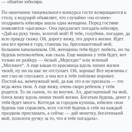
— объятие юбиляра.
По окончании танцевального конкурса гости возвращаются к
столу, а ведущий объявляет, что случайно «на огонек»
поздравить юбиляра зашла одна женщина. Перед гостями
появляется «цыганка». Она предлагает погадать юбиляру.
«Дай-ка руку твою, золотой мой! Я тебе, голубчик, погадаю, да
всю правду скажу. Ой, дорогу вижу, это дорога жизни. Идет
она все время в гору, станешь ты, бриллиантовый мой,
большим начальником. Ой, женщины тебя будут любить, но ты
будешь непоколебим, как скала. Еще машина у тебя будет, вот
только не разберу — белый „Мерседес“ или зеленый
„Москвич“. А еще какая-то красавица вдоль линии жизни
твоей, ну ни на шаг не отступает. Ой, хороша! Все мужчины с
нее глаз не спускают, а она все к тебе поближе норовит.
Постой-ка, жемчужный мой, да как это я не признала — это
ведь жена твоя. А еще вижу, очень скоро ребенок у тебя
родится. То ли сынок, то ли внучек. Ах, драгоценный ты мой,
блеск вижу вдоль линии твоей жизни. Богатым будешь, денег у
тебя будет много. Коттедж за городом купишь, юбилеи свои
будешь там справлять, всех гостей будешь к себе на каждый
праздник приглашать, а сейчас — дай монетку, богатенький
мой, позолоти ручку за то, что я тебе погадала».