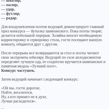
— школяр,
— маляр,
— удар,
— футляр,
— радар.
Для воодушевления поэтов ведущий демонстрирует главный
приз конкурса — бутылку шампанского. Пока поэты творят,
делается небольшой перерыв. Хозяйка вносит необходимую
корректировку в сервировку стола, гости посещают ванную
комнату, общаются друг с другом.
После перерыва все возвращаются за стол и поэты читают
свои экспромты юбиляру. Ведущий по силе аплодисментов
определяет лучшую оду, ее создателю вручается шампанское и
памятная медаль «Лучший поэт».
Конкурс частушек.
Затем ведущий начинает следующий конкурс:
«Ой вы, гости дорогие,
Пойте, веселитеся,
Ну, а кто пришел не в духе,
Лучше расходитеся».