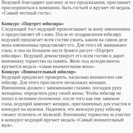
Ведущий благодарит цыганку за все предсказания, приглашает
присоединиться к компании, быть гостьей и вручает ей медаль
«Самый честный гость».
Конкурс «Портрет юбиляра»
Следующий тост ведущий провозглашает за жену именинника
и предоставляет ей слово. После ее поздравления юбиляру
ведущий предлагает всем гостям узнать, каким на самом деле
жена именинника представляет его. Для этого ей завязывают
глаза, и она на большом листе бумаги рисует «Портрет
юбиляра». Ведущий демонстрирует его всем гостям и дарит
виновнику торжества на память. Жене под аплодисменты
вручается медаль «самая внимательная жена».
Конкурс «Внимательный юбиляр»
Ведущий предлагает проверить, насколько внимателен сам
юбиляр. Для этого пригласите нескольких женщин.
Именинник должен с завязанными глазами, погладив руку
женщины, определить руку своей жены. Чтобы юбиляр не
попал в неловкое положение, после того как ему завязали
глаза, ведущий заменяет женщин, приглашенных для участия в
конкурсе на мужчин. Надеемся, что женскую руку юбиляр
сможет отличить от мужской. Виновнику торжества за участие
в конкурсе ведущий вручает медаль «Самый внимательный
муж».