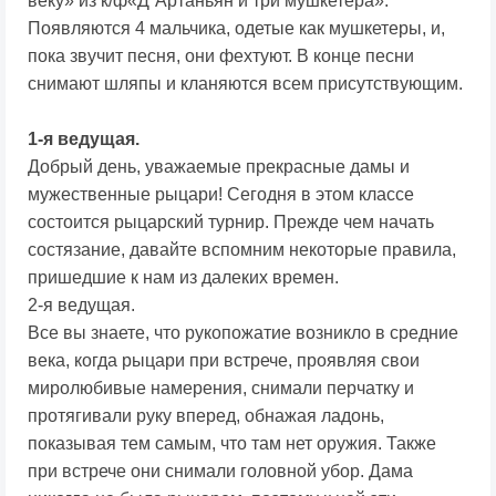
веку» из к/ф«Д`Артаньян и три мушкетера».
Появляются 4 мальчика, одетые как мушкетеры, и,
пока звучит песня, они фехтуют. В конце песни
снимают шляпы и кланяются всем присутствующим.
1-я ведущая.
Добрый день, уважаемые прекрасные дамы и
мужественные рыцари! Сегодня в этом классе
состоится рыцарский турнир. Прежде чем начать
состязание, давайте вспомним некоторые правила,
пришедшие к нам из далеких времен.
2-я ведущая.
Все вы знаете, что рукопожатие возникло в средние
века, когда рыцари при встрече, проявляя свои
миролюбивые намерения, снимали перчатку и
протягивали руку вперед, обнажая ладонь,
показывая тем самым, что там нет оружия. Также
при встрече они снимали головной убор. Дама