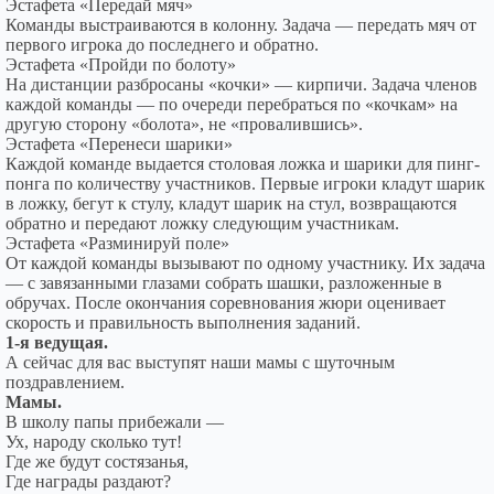
Эстафета «Передай мяч»
Команды выстраиваются в колонну. Задача — передать мяч от
первого игрока до последнего и обратно.
Эстафета «Пройди по болоту»
На дистанции разбросаны «кочки» — кирпичи. Задача членов
каждой команды — по очереди перебраться по «кочкам» на
другую сторону «болота», не «провалившись».
Эстафета «Перенеси шарики»
Каждой команде выдается столовая ложка и шарики для пинг-
понга по количеству участников. Первые игроки кладут шарик
в ложку, бегут к стулу, кладут шарик на стул, возвращаются
обратно и передают ложку следующим участникам.
Эстафета «Разминируй поле»
От каждой команды вызывают по одному участнику. Их задача
— с завязанными глазами собрать шашки, разложенные в
обручах. После окончания соревнования жюри оценивает
скорость и правильность выполнения заданий.
1-я ведущая.
А сейчас для вас выступят наши мамы с шуточным
поздравлением.
Мамы.
В школу папы прибежали —
Ух, народу сколько тут!
Где же будут состязанья,
Где награды раздают?