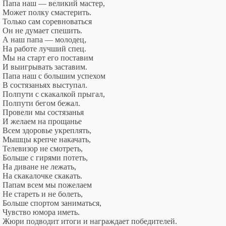
Папа наш — великий мастер,
Может полку смастерить.
Только сам соревноваться
Он не думает спешить.
А наш папа — молодец,
На работе лучший спец.
Мы на старт его поставим
И выигрывать заставим.
Папа наш с большим успехом
В состязаньях выступал.
Полпути с скакалкой прыгал,
Полпути бегом бежал.
Провели мы состязанья
И желаем на прощанье
Всем здоровье укреплять,
Мышцы крепче накачать,
Телевизор не смотреть,
Больше с гирями потеть,
На диване не лежать,
На скакалочке скакать.
Папам всем мы пожелаем
Не стареть и не болеть,
Больше спортом заниматься,
Чувство юмора иметь.
Жюри подводит итоги и награждает победителей.