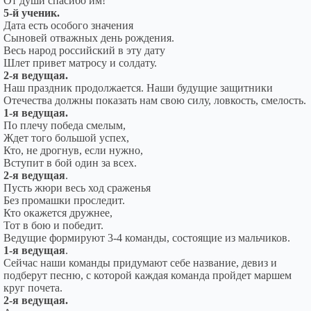
От души спасибо им!
5-й ученик.
Дата есть особого значения
Сыновей отважных день рождения.
Весь народ российский в эту дату
Шлет привет матросу и солдату.
2-я ведущая.
Наш праздник продолжается. Наши будущие защитники
Отечества должны показать нам свою силу, ловкость, смелость.
1-я ведущая.
По плечу победа смелым,
Ждет того большой успех,
Кто, не дрогнув, если нужно,
Вступит в бой один за всех.
2-я ведущая
.
Пусть жюри весь ход сраженья
Без промашки проследит.
Кто окажется дружнее,
Тот в бою и победит.
Ведущие формируют 3-4 команды, состоящие из мальчиков.
1-я ведущая
.
Сейчас наши команды придумают себе название, девиз и
подберут песню, с которой каждая команда пройдет маршем
круг почета.
2-я ведущая.