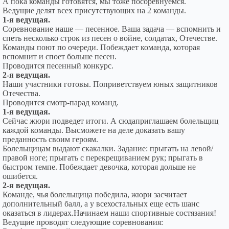
А пока команды готовятся, мы тоже посоревнуемся.
Ведущие делят всех присутствующих на 2 команды.
1-я ведущая.
Соревнование наше — песенное. Ваша задача — вспомнить и
спеть несколько строк из песен о войне, солдатах, Отечестве.
Команды поют по очереди. Побеждает команда, которая
вспомнит и споет больше песен.
Проводится песенный конкурс.
2-я ведущая.
Наши участники готовы. Поприветствуем юных защитников
Отечества.
Проводится смотр-парад команд.
1-я ведущая.
Сейчас жюри подведет итоги. А сюдаприглашаем болельщиц
каждой команды. Высможете на деле доказать вашу
преданность своим героям.
Болельщицам выдают скакалки. Задание: прыгать на левой/
правой ноге; прыгать с перекрещиванием рук; прыгать в
быстром темпе. Побеждает девочка, которая дольше не
ошибется.
2-я ведущая.
Команде, чья болельщица победила, жюри засчитает
дополнительный балл, а у всехостальных еще есть шанс
оказаться в лидерах.Начинаем наши спортивные состязания!
Ведущие проводят следующие соревнования: