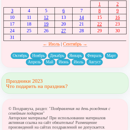
1
2
3
4
5
6
7
8
9
10
11
12
13
14
15
16
17
18
19
20
21
22
23
24
25
26
27
28
29
30
31
← Июль
|
Сентябрь →
Октябрь
Ноябрь
Декабрь
Январь
Февраль
Март
Апрель
Май
Июнь
Июль
Август
Праздники 2023
Что подарить на праздник?
© Поздравуха, раздел: "
Поздравления на день рождения с
семейным подарком
"
Авторские материалы! При использовании материалов
активная ссылка на сайт обязательна! Размещение
произведений на сайтах поздравлений не допускается.