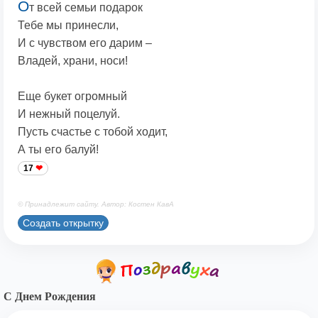
О
т всей семьи подарок
Тебе мы принесли,
И с чувством его дарим –
Владей, храни, носи!
Еще букет огромный
И нежный поцелуй.
Пусть счастье с тобой ходит,
А ты его балуй!
17
© Принадлежит сайту. Автор: Костен КавА
Создать открытку
С Днем Рождения