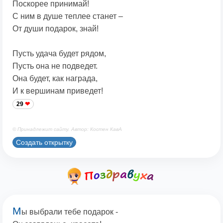
Поскорее принимай!
С ним в душе теплее станет –
От души подарок, знай!
Пусть удача будет рядом,
Пусть она не подведет.
Она будет, как награда,
И к вершинам приведет!
29
© Принадлежит сайту. Автор: Костен КавА
Создать открытку
М
ы выбрали тебе подарок -