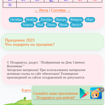
31
← Июль
|
Сентябрь →
Октябрь
Ноябрь
Декабрь
Январь
Февраль
Март
Апрель
Май
Июнь
Июль
Август
Праздники 2023
Что подарить на праздник?
© Поздравуха, раздел: "
Поздравления на День Святого
Валентина
"
Авторские материалы! При использовании материалов
активная ссылка на сайт обязательна! Размещение
произведений на сайтах поздравлений не допускается.
×
Карта сайта
Скачайте наше приложение
Поздравуха для android!