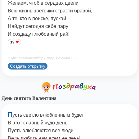
Желаем, чтоб в сердцах цвели
Всю жизнь цветочки страсти бравой,
А те, кто в поиске, пускай
Найдут сегодня себе пару
И создадут любовный рай!
19
© Принадлежит сайту. Автор: Печенова В.В.
Создать открытку
День святого Валентина
П
усть светло влюбленным будет
В этот славный чудо-день,
Пусть влюбляются все люди
Ведь любить нам всем не лень!