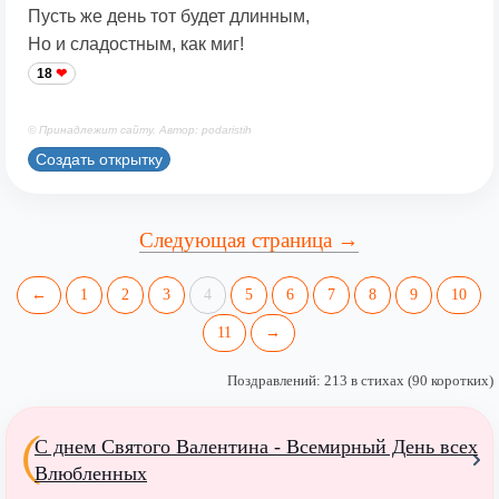
Пусть же день тот будет длинным,
Но и сладостным, как миг!
18
© Принадлежит сайту. Автор: podaristih
Создать открытку
Следующая страница →
←
1
2
3
4
5
6
7
8
9
10
11
→
Поздравлений: 213 в стихах (90 коротких)
С днем Святого Валентина - Всемирный День всех
Влюбленных