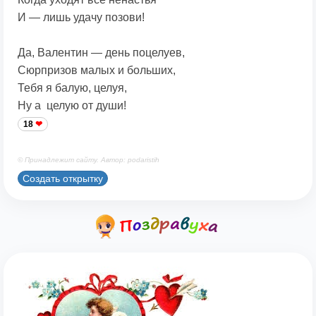
И — лишь удачу позови!
Да, Валентин — день поцелуев,
Сюрпризов малых и больших,
Тебя я балую, целуя,
Ну а целую от души!
18
© Принадлежит сайту. Автор: podaristih
Создать открытку