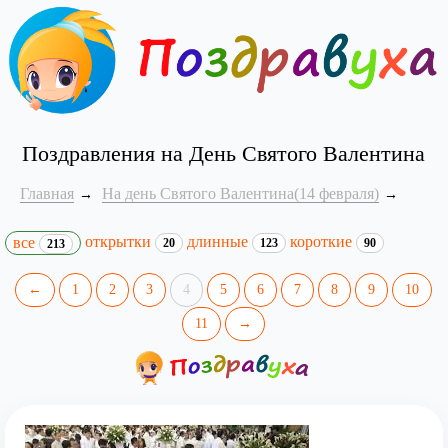
Поздравления на День Святого Валентина
Главная
На день Святого Валентина(14 февраля)
открытки
длинные
короткие
все
20
123
90
213
←
1
2
3
4
5
6
7
8
9
10
11
→