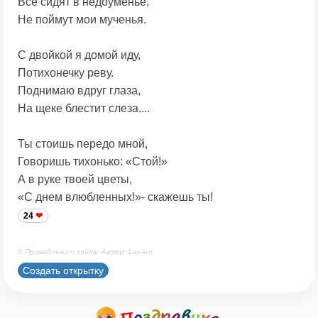
Все сидят в недоуменье,
Не поймут мои мученья.
С двойкой я домой иду,
Потихонечку реву.
Поднимаю вдруг глаза,
На щеке блестит слеза....
Ты стоишь передо мной,
Говоришь тихонько: «Стой!»
А в руке твоей цветы,
«С днем влюбленных!»- скажешь ты!
24
© Принадлежит сайту. Автор: Lav-len
Создать открытку