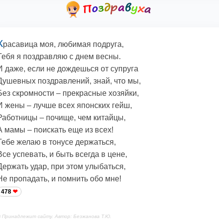
К
расавица моя, любимая подруга,
Тебя я поздравляю с днем весны.
И даже, если не дождешься от супруга
Душевных поздравлений, знай, что мы,
Без скромности – прекрасные хозяйки,
И жены – лучше всех японских гейш,
Работницы – почище, чем китайцы,
А мамы – поискать еще из всех!
Тебе желаю в тонусе держаться,
Все успевать, и быть всегда в цене,
Держать удар, при этом улыбаться,
Не пропадать, и помнить обо мне!
478
 Принадлежит сайту. Автор: Безжанова Т.Ю.