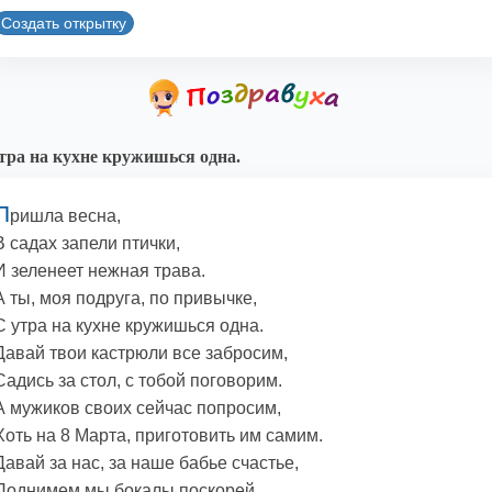
Создать открытку
тра на кухне кружишься одна.
П
ришла весна,
В садах запели птички,
И зеленеет нежная трава.
А ты, моя подруга, по привычке,
С утра на кухне кружишься одна.
Давай твои кастрюли все забросим,
Садись за стол, с тобой поговорим.
А мужиков своих сейчас попросим,
Хоть на 8 Марта, приготовить им самим.
Давай за нас, за наше бабье счастье,
Поднимем мы бокалы поскорей.