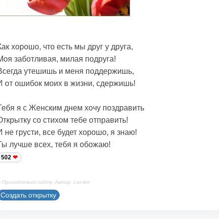
Как хорошо, что есть мы друг у друга,
Моя заботливая, милая подруга!
Всегда утешишь и меня поддержишь,
И от ошибок моих в жизни, сдержишь!
Тебя я с Женским днем хочу поздравить
Открытку со стихом тебе отправить!
И не грусти, все будет хорошо, я знаю!
Ты лучше всех, тебя я обожаю!
502
 Принадлежит сайту. Автор: Lav-len
Создать открытку