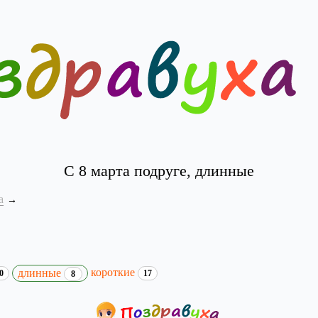
С 8 марта подруге, длинные
а
короткие
длинные
0
17
8