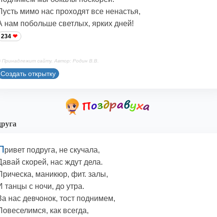
Пусть мимо нас проходят все ненастья,
А нам побольше светлых, ярких дней!
234
 Принадлежит сайту. Автор: Родин В.В.
Создать открытку
руга
П
ривет подруга, не скучала,
Давай скорей, нас ждут дела.
Прическа, маникюр, фит. залы,
И танцы с ночи, до утра.
За нас девчонок, тост поднимем,
Повеселимся, как всегда,