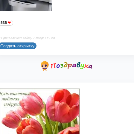
535
 Принадлежит сайту. Автор: Lav-len
Создать открытку